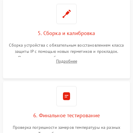
5. Сборка и калибровка
Сборка устройства с обязательным восстановлением класса
защиты IP с помощью новых герметиков и прокладок.
Программная калибровка матрицы по эталонному
Подробнее
абсолютно черному телу для точного измерения температур.
6. Финальное тестирование
Проверка погрешности замеров температуры на разных