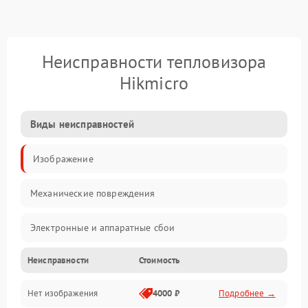
Неисправности тепловизора
Hikmicro
Виды неисправностей
Изображение
Механические повреждения
Электронные и аппаратные сбои
Неисправности
Стоимость
Неисправности сенсора и оптики
Нет изображения
4000 ₽
Подробнее →
Программные ошибки