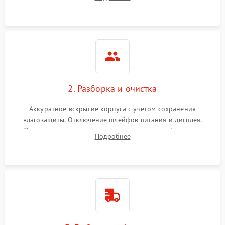
проверка базовых функций и считывание системных
ошибок.
2. Разборка и очистка
Аккуратное вскрытие корпуса с учетом сохранения
влагозащиты. Отключение шлейфов питания и дисплея.
Очистка внутренних плат от окислов и пыли. Бережная
Подробнее
обработка германиевого объектива специализированными
растворами.