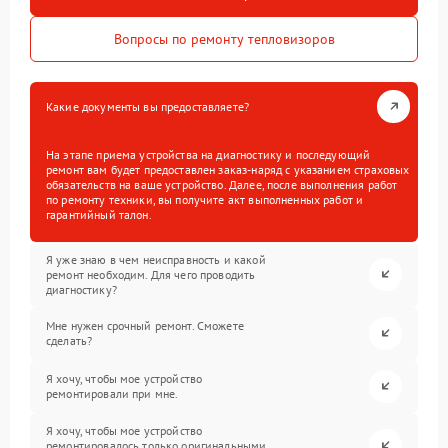
Вопросы по ремонту тепловизоров
Какие документы вы предоставляете?
На этапе приема устройства на диагностику и последующий
ремонт вам будет предоставлен заказ-наряд с указанием страховых
обязательств на ваше устройство. Далее, после выполнения работ
по ремонту техники, вы получите акт выполненных работ и
гарантийный талон.
Я уже знаю в чем неисправность и какой
ремонт необходим. Для чего проводить
диагностику?
Мне нужен срочный ремонт. Сможете
сделать?
Я хочу, чтобы мое устройство
ремонтировали при мне.
Я хочу, чтобы мое устройство
ремонтировалось только оригинальными