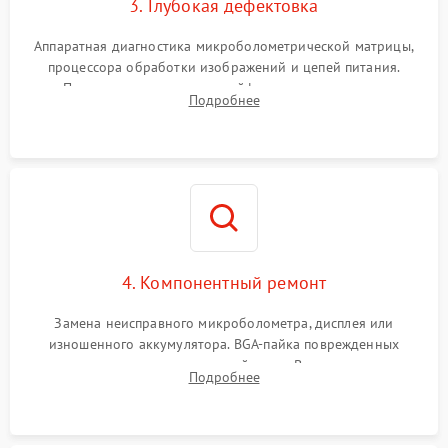
3. Глубокая дефектовка
Аппаратная диагностика микроболометрической матрицы,
процессора обработки изображений и цепей питания.
Проверка целостности шлейфов, модуля памяти и
Подробнее
интерфейсов связи. Выявление сгоревших SMD-компонентов
на плате.
4. Компонентный ремонт
Замена неисправного микроболометра, дисплея или
изношенного аккумулятора. BGA-пайка поврежденных
контроллеров на материнской плате. Восстановление
Подробнее
разъемов и кнопок, замена поврежденных элементов
корпуса.