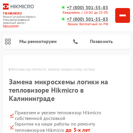
+7 (800) 301-55-83
Ежедневно, с 10:00 до 20:00
FIX-HIKMICRO
Ремонт устройств Hikmicro
+7 (800) 301-55-83
Специализированный
cервисный центр г.
Звонок бесплатный по РФ
Калининград
Мы ремонтируем
Позвонить
граде
Тепловизор Hikmicro замена микросхемы логики
Ремонт тепловизионных прицелов Hikmicro
Ремонт тепловизионных монокуляров Hikmicro
Замена микросхемы логики на
тепловизоре Hikmicro в
Калининграде
Привезем и увезем тепловизор Hikmicro
собственной доставкой
Гарантия на наши работы по ремонту
до 3-х лет
тепловизоров Hikmicro