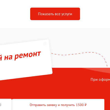
Показать все услуги
й на ремонт
При оформл
Отправить заявку и получить 1500 ₽