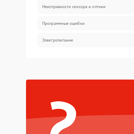
Неисправности сенсора и оптики
Программные ошибки
Электропитание
Измерения
Матрица
?
Проблемы питания
Температурные проблемы
Сбои коммуникаций и интерфейсов