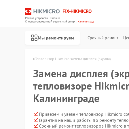
FIX-HIKMICRO
Ремонт устройств Hikmicro
Специализированный cервисный центр г.
Калининград
Мы ремонтируем
Срочный ремонт
Це
icro в Калининграде
Тепловизор Hikmicro замена дисплея (экрана)
Замена дисплея (экр
Ремонт тепловизионных прицелов Hikmicro
Ремонт тепловизионных монокуляров Hikmicro
тепловизоре Hikmicr
Калининграде
Привезем и увезем тепловизор Hikmicro с
Гарантия на наши работы по ремонту тепл
Срочный ремонт тепловизоров Hikmicro в 