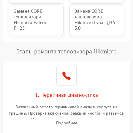
Замена CORE
Замена CORE
тепловизора
тепловизора
Hikmicro Falcon
Hikmicro Lynx LQ35
FH25
3.0
Этапы ремонта тепловизора Hikmicro
1. Первичная диагностика
Визуальный осмотр германиевой линзы и корпуса на
трещины. Проверка включения, реакции кнопок и разъемов
зарядки. Оценка вывода тепловой сигнатуры на экран,
Подробнее
проверка базовых функций и считывание системных
ошибок.