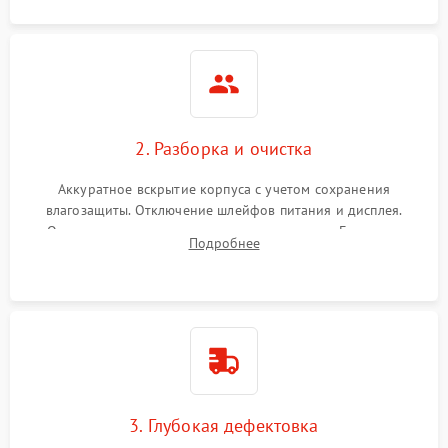
2. Разборка и очистка
Аккуратное вскрытие корпуса с учетом сохранения
влагозащиты. Отключение шлейфов питания и дисплея.
Очистка внутренних плат от окислов и пыли. Бережная
Подробнее
обработка германиевого объектива специализированными
растворами.
3. Глубокая дефектовка