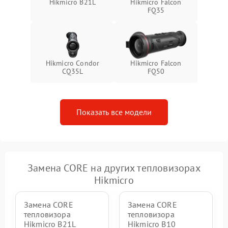
Hikmicro B21L
Hikmicro Falcon
FQ35
Hikmicro Condor
Hikmicro Falcon
CQ35L
FQ50
Показать все модели
Замена CORE на других тепловизорах
Hikmicro
Замена CORE
Замена CORE
тепловизора
тепловизора
Hikmicro B21L
Hikmicro B10