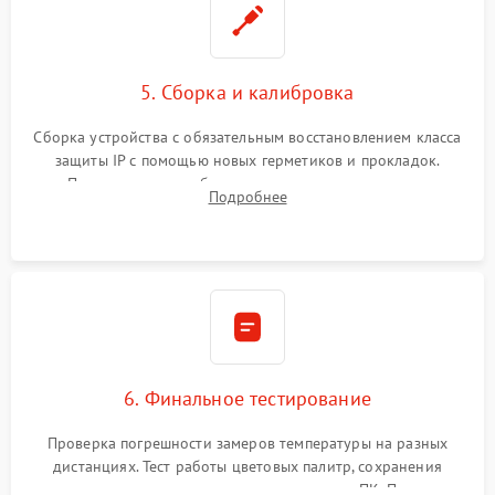
5. Сборка и калибровка
Сборка устройства с обязательным восстановлением класса
защиты IP с помощью новых герметиков и прокладок.
Программная калибровка матрицы по эталонному
Подробнее
абсолютно черному телу для точного измерения температур.
6. Финальное тестирование
Проверка погрешности замеров температуры на разных
дистанциях. Тест работы цветовых палитр, сохранения
термограмм в память и передачи данных на ПК. Проверка