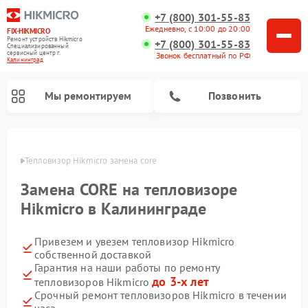
+7 (800) 301-55-83
Ежедневно, с 10:00 до 20:00
FIX-HIKMICRO
Ремонт устройств Hikmicro
+7 (800) 301-55-83
Специализированный
cервисный центр г.
Звонок бесплатный по РФ
Калининград
Мы ремонтируем
Позвонить
граде
Тепловизор Hikmicro замена core
Ремонт тепловизионных прицелов Hikmicro
Ремонт тепловизионных монокуляров Hikmicro
Замена CORE на тепловизоре
Hikmicro в Калининграде
Привезем и увезем тепловизор Hikmicro
собственной доставкой
Гарантия на наши работы по ремонту
до 3-х лет
тепловизоров Hikmicro
Срочный ремонт тепловизоров Hikmicro в течении
часа