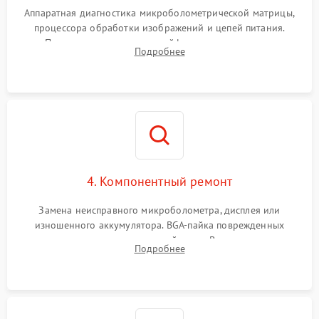
Аппаратная диагностика микроболометрической матрицы,
процессора обработки изображений и цепей питания.
Проверка целостности шлейфов, модуля памяти и
Подробнее
интерфейсов связи. Выявление сгоревших SMD-компонентов
на плате.
4. Компонентный ремонт
Замена неисправного микроболометра, дисплея или
изношенного аккумулятора. BGA-пайка поврежденных
контроллеров на материнской плате. Восстановление
Подробнее
разъемов и кнопок, замена поврежденных элементов
корпуса.