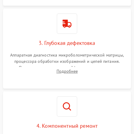
3. Глубокая дефектовка
Аппаратная диагностика микроболометрической матрицы,
процессора обработки изображений и цепей питания.
Проверка целостности шлейфов, модуля памяти и
Подробнее
интерфейсов связи. Выявление сгоревших SMD-компонентов
на плате.
4. Компонентный ремонт