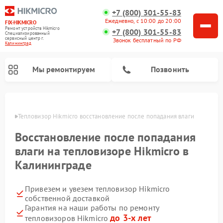
+7 (800) 301-55-83
Ежедневно, с 10:00 до 20:00
FIX-HIKMICRO
Ремонт устройств Hikmicro
+7 (800) 301-55-83
Специализированный
cервисный центр г.
Звонок бесплатный по РФ
Калининград
Мы ремонтируем
Позвонить
граде
Тепловизор Hikmicro восстановление после попадания влаги
Ремонт тепловизионных прицелов Hikmicro
Ремонт тепловизионных монокуляров Hikmicro
Восстановление после попадания
влаги на тепловизоре Hikmicro в
Калининграде
Привезем и увезем тепловизор Hikmicro
собственной доставкой
Гарантия на наши работы по ремонту
до 3-х лет
тепловизоров Hikmicro