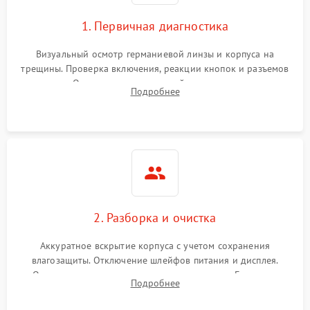
1. Первичная диагностика
Визуальный осмотр германиевой линзы и корпуса на
трещины. Проверка включения, реакции кнопок и разъемов
зарядки. Оценка вывода тепловой сигнатуры на экран,
Подробнее
проверка базовых функций и считывание системных
ошибок.
2. Разборка и очистка
Аккуратное вскрытие корпуса с учетом сохранения
влагозащиты. Отключение шлейфов питания и дисплея.
Очистка внутренних плат от окислов и пыли. Бережная
Подробнее
обработка германиевого объектива специализированными
растворами.