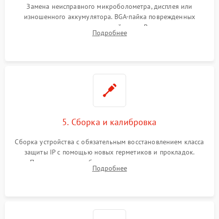
Замена неисправного микроболометра, дисплея или
изношенного аккумулятора. BGA-пайка поврежденных
контроллеров на материнской плате. Восстановление
Подробнее
разъемов и кнопок, замена поврежденных элементов
корпуса.
5. Сборка и калибровка
Сборка устройства с обязательным восстановлением класса
защиты IP с помощью новых герметиков и прокладок.
Программная калибровка матрицы по эталонному
Подробнее
абсолютно черному телу для точного измерения температур.