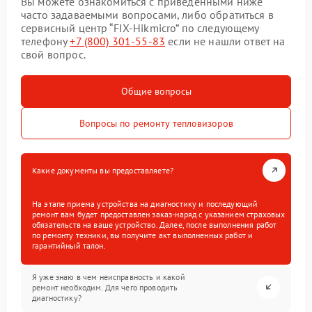
Вы можете ознакомиться с приведенными ниже
часто задаваемыми вопросами, либо обратиться в
сервисный центр “FIX-Hikmicro” по следующему
телефону
+7 (800) 301-55-83
если не нашли ответ на
свой вопрос.
Общие вопросы
Вопросы по ремонту тепловизоров
Какие документы вы предоставляете?
На этапе приема устройства на диагностику и последующий
ремонт вам будет предоставлен заказ-наряд с указанием страховых
обязательств на ваше устройство. Далее, после выполнения работ
по ремонту техники, вы получите акт выполненных работ и
гарантийный талон.
Я уже знаю в чем неисправность и какой
ремонт необходим. Для чего проводить
диагностику?