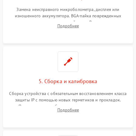
Замена неисправного микроболометра, дисплея или
изношенного аккумулятора. BGA-пайка поврежденных
контроллеров на материнской плате. Восстановление
Подробнее
разъемов и кнопок, замена поврежденных элементов
корпуса.
5. Сборка и калибровка
Сборка устройства с обязательным восстановлением класса
защиты IP с помощью новых герметиков и прокладок.
Программная калибровка матрицы по эталонному
Подробнее
абсолютно черному телу для точного измерения температур.