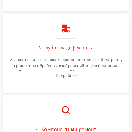
растворами.
3. Глубокая дефектовка
Аппаратная диагностика микроболометрической матрицы,
процессора обработки изображений и цепей питания.
Проверка целостности шлейфов, модуля памяти и
Подробнее
интерфейсов связи. Выявление сгоревших SMD-компонентов
на плате.
4. Компонентный ремонт