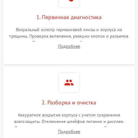
1. Первичная диагностика
Визуальный осмотр германиевой линзы и корпуса на
трещины. Проверка включения, реакции кнопок и разъемов
зарядки. Оценка вывода тепловой сигнатуры на экран,
Подробнее
проверка базовых функций и считывание системных
ошибок.
2. Разборка и очистка
Аккуратное вскрытие корпуса с учетом сохранения
влагозащиты. Отключение шлейфов питания и дисплея.
Очистка внутренних плат от окислов и пыли. Бережная
Подробнее
обработка германиевого объектива специализированными