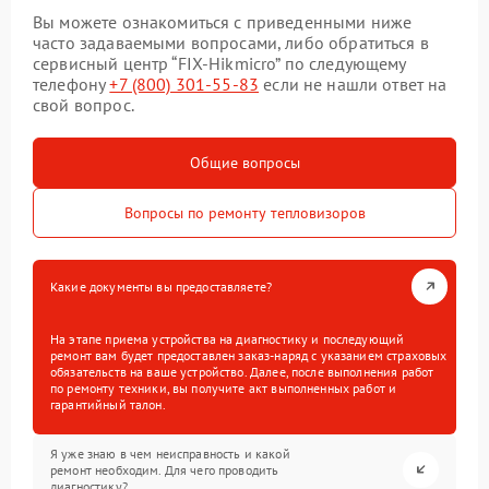
Вы можете ознакомиться с приведенными ниже
часто задаваемыми вопросами, либо обратиться в
сервисный центр “FIX-Hikmicro” по следующему
телефону
+7 (800) 301-55-83
если не нашли ответ на
свой вопрос.
Общие вопросы
Вопросы по ремонту тепловизоров
Какие документы вы предоставляете?
На этапе приема устройства на диагностику и последующий
ремонт вам будет предоставлен заказ-наряд с указанием страховых
обязательств на ваше устройство. Далее, после выполнения работ
по ремонту техники, вы получите акт выполненных работ и
гарантийный талон.
Я уже знаю в чем неисправность и какой
ремонт необходим. Для чего проводить
диагностику?