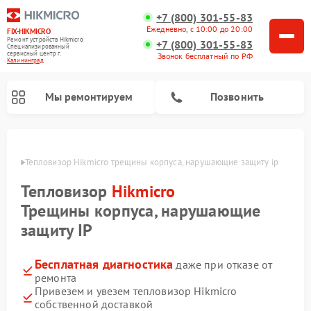
+7 (800) 301-55-83
Ежедневно, с 10:00 до 20:00
FIX-HIKMICRO
Ремонт устройств Hikmicro
+7 (800) 301-55-83
Специализированный
cервисный центр г.
Звонок бесплатный по РФ
Калининград
Мы ремонтируем
Позвонить
граде
Тепловизор Hikmicro трещины корпуса, нарушающие защиту ip
Ремонт тепловизионных прицелов Hikmicro
Ремонт тепловизионных монокуляров Hikmicro
Тепловизор
Hikmicro
Трещины корпуса, нарушающие
защиту IP
Бесплатная диагностика
даже при отказе от
ремонта
Привезем и увезем тепловизор Hikmicro
собственной доставкой