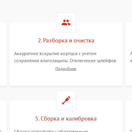
2. Разборка и очистка
Аккуратное вскрытие корпуса с учетом
сохранения влагозащиты. Отключение шлейфов
питания и дисплея. Очистка внутренних плат от
Подробнее
окислов и пыли. Бережная обработка
германиевого объектива специализированными
растворами.
5. Сборка и калибровка
я
Сборка устройства с обязательным