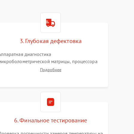
3. Глубокая дефектовка
Аппаратная диагностика
микроболометрической матрицы, процессора
обработки изображений и цепей питания.
Подробнее
Проверка целостности шлейфов, модуля памяти
и интерфейсов связи. Выявление сгоревших
SMD-компонентов на плате.
6. Финальное тестирование
Проверка погрешности замеров температуры на