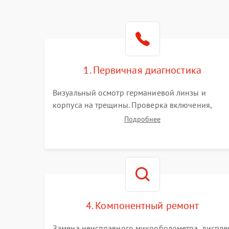
1. Первичная диагностика
Визуальный осмотр германиевой линзы и
корпуса на трещины. Проверка включения,
реакции кнопок и разъемов зарядки. Оценка
Подробнее
вывода тепловой сигнатуры на экран, проверка
базовых функций и считывание системных
ошибок.
4. Компонентный ремонт
Замена неисправного микроболометра, диспле