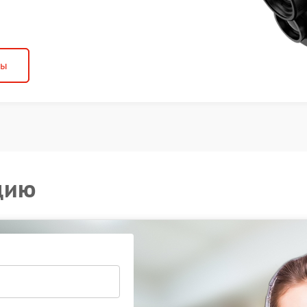
ны
цию