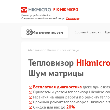
FIX-HIKMICRO
Ремонт устройств Hikmicro
Специализированный cервисный центр г.
Калининград
Мы ремонтируем
Срочный ремонт
Це
icro в Калининграде
Тепловизор Hikmicro шум матрицы
Тепловизор
Ремонт тепловизионных прицелов Hikmicro
Ремонт тепловизионных монокуляров Hikmicro
Hikmicr
Шум матрицы
Бесплатная диагностика
даже при отказ
Привезем и увезем тепловизор Hikmicro с
Гарантия на наши работы по ремонту тепл
Срочный ремонт тепловизоров Hikmicro в 
20%
Скидка для вас до