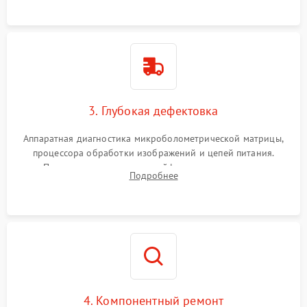
растворами.
3. Глубокая дефектовка
Аппаратная диагностика микроболометрической матрицы,
процессора обработки изображений и цепей питания.
Проверка целостности шлейфов, модуля памяти и
Подробнее
интерфейсов связи. Выявление сгоревших SMD-компонентов
на плате.
4. Компонентный ремонт