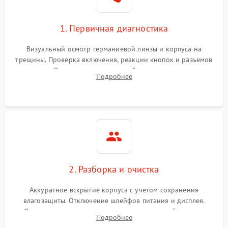
1. Первичная диагностика
Визуальный осмотр германиевой линзы и корпуса на
трещины. Проверка включения, реакции кнопок и разъемов
зарядки. Оценка вывода тепловой сигнатуры на экран,
Подробнее
проверка базовых функций и считывание системных
ошибок.
2. Разборка и очистка
Аккуратное вскрытие корпуса с учетом сохранения
влагозащиты. Отключение шлейфов питания и дисплея.
Очистка внутренних плат от окислов и пыли. Бережная
Подробнее
обработка германиевого объектива специализированными