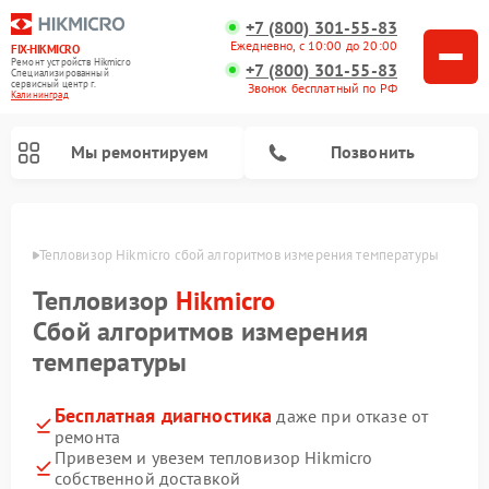
+7 (800) 301-55-83
Ежедневно, с 10:00 до 20:00
FIX-HIKMICRO
Ремонт устройств Hikmicro
+7 (800) 301-55-83
Специализированный
cервисный центр г.
Звонок бесплатный по РФ
Калининград
Мы ремонтируем
Позвонить
граде
Тепловизор Hikmicro сбой алгоритмов измерения температуры
Ремонт тепловизионных прицелов Hikmicro
Ремонт тепловизионных монокуляров Hikmicro
Тепловизор
Hikmicro
Сбой алгоритмов измерения
температуры
Бесплатная диагностика
даже при отказе от
ремонта
Привезем и увезем тепловизор Hikmicro
собственной доставкой