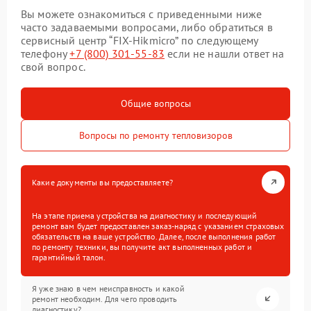
Вы можете ознакомиться с приведенными ниже
часто задаваемыми вопросами, либо обратиться в
сервисный центр “FIX-Hikmicro” по следующему
телефону
+7 (800) 301-55-83
если не нашли ответ на
свой вопрос.
Общие вопросы
Вопросы по ремонту тепловизоров
Какие документы вы предоставляете?
На этапе приема устройства на диагностику и последующий
ремонт вам будет предоставлен заказ-наряд с указанием страховых
обязательств на ваше устройство. Далее, после выполнения работ
по ремонту техники, вы получите акт выполненных работ и
гарантийный талон.
Я уже знаю в чем неисправность и какой
ремонт необходим. Для чего проводить
диагностику?