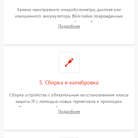
Замена неисправного микроболометра, дисплея или
изношенного аккумулятора. BGA-пайка поврежденных
контроллеров на материнской плате. Восстановление
Подробнее
разъемов и кнопок, замена поврежденных элементов
корпуса.
5. Сборка и калибровка
Сборка устройства с обязательным восстановлением класса
защиты IP с помощью новых герметиков и прокладок.
Программная калибровка матрицы по эталонному
Подробнее
абсолютно черному телу для точного измерения температур.