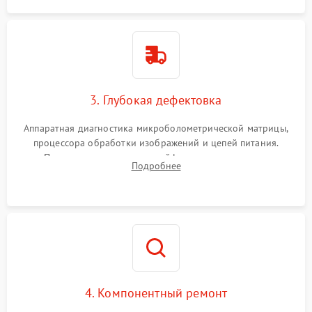
3. Глубокая дефектовка
Аппаратная диагностика микроболометрической матрицы,
процессора обработки изображений и цепей питания.
Проверка целостности шлейфов, модуля памяти и
Подробнее
интерфейсов связи. Выявление сгоревших SMD-компонентов
на плате.
4. Компонентный ремонт