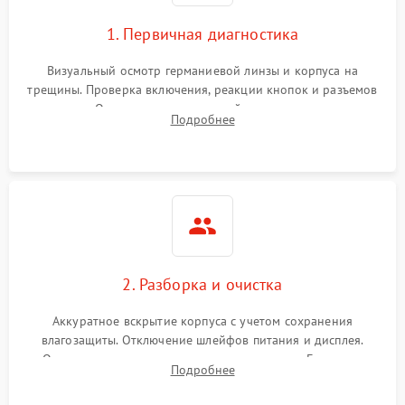
1. Первичная диагностика
Визуальный осмотр германиевой линзы и корпуса на
трещины. Проверка включения, реакции кнопок и разъемов
зарядки. Оценка вывода тепловой сигнатуры на экран,
Подробнее
проверка базовых функций и считывание системных
ошибок.
2. Разборка и очистка
Аккуратное вскрытие корпуса с учетом сохранения
влагозащиты. Отключение шлейфов питания и дисплея.
Очистка внутренних плат от окислов и пыли. Бережная
Подробнее
обработка германиевого объектива специализированными
растворами.