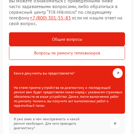
Вы можете ознакомиться с приведенными ниже
часто задаваемыми вопросами, либо обратиться в
сервисный центр “FIX-Hikmicro” по следующему
телефону
+7 (800) 301-55-83
если не нашли ответ на
свой вопрос.
Общие вопросы
Вопросы по ремонту тепловизоров
Какие документы вы предоставляете?
На этапе приема устройства на диагностику и последующий
ремонт вам будет предоставлен заказ-наряд с указанием страховых
обязательств на ваше устройство. Далее, после выполнения работ
по ремонту техники, вы получите акт выполненных работ и
гарантийный талон.
Я уже знаю в чем неисправность и какой
ремонт необходим. Для чего проводить
диагностику?