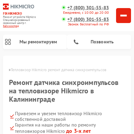
+7 (800) 301-55-83
Ежедневно, с 10:00 до 20:00
FIX-HIKMICRO
Ремонт устройств Hikmicro
+7 (800) 301-55-83
Специализированный
cервисный центр г.
Звонок бесплатный по РФ
Калининград
Мы ремонтируем
Позвонить
граде
Тепловизор Hikmicro ремонт датчика синхроимпульсов
Ремонт тепловизионных прицелов Hikmicro
Ремонт тепловизионных монокуляров Hikmicro
Ремонт датчика синхроимпульсов
на тепловизоре Hikmicro в
Калининграде
Привезем и увезем тепловизор Hikmicro
собственной доставкой
Гарантия на наши работы по ремонту
до 3-х лет
тепловизоров Hikmicro