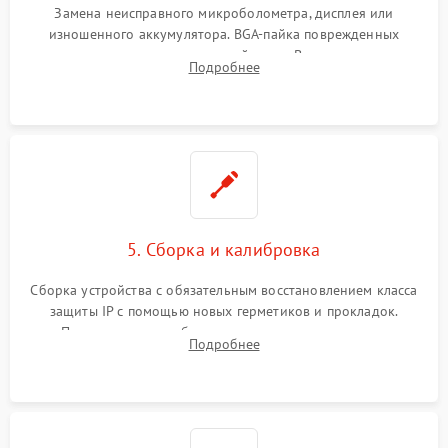
Замена неисправного микроболометра, дисплея или
изношенного аккумулятора. BGA-пайка поврежденных
контроллеров на материнской плате. Восстановление
Подробнее
разъемов и кнопок, замена поврежденных элементов
корпуса.
5. Сборка и калибровка
Сборка устройства с обязательным восстановлением класса
защиты IP с помощью новых герметиков и прокладок.
Программная калибровка матрицы по эталонному
Подробнее
абсолютно черному телу для точного измерения температур.