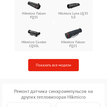
Hikmicro Falcon
Hikmicro Lynx LQ35
FQ35
3.0
Hikmicro Condor
Hikmicro Falcon
CQ50L
FQ25
Показать все модели
Ремонт датчика синхроимпульсов на
других тепловизорах Hikmicro