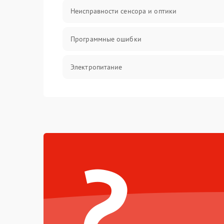
Неисправности сенсора и оптики
Программные ошибки
Электропитание
Измерения
Матрица
?
Проблемы питания
Температурные проблемы
Сбои коммуникаций и интерфейсов