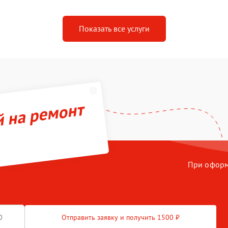
Показать все услуги
й на ремонт
При оформл
Отправить заявку и получить 1500 ₽