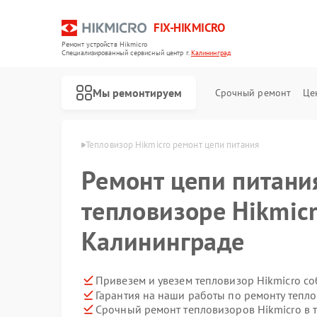
FIX-HIKMICRO
Ремонт устройств Hikmicro
Специализированный cервисный центр г.
Калининград
Мы ремонтируем
Срочный ремонт
Це
icro в Калининграде
Тепловизор Hikmicro ремонт цепи питания
Ремонт цепи питани
Ремонт тепловизионных прицелов Hikmicro
Ремонт тепловизионных монокуляров Hikmicro
тепловизоре Hikmicr
Калининграде
Привезем и увезем тепловизор Hikmicro с
Гарантия на наши работы по ремонту тепл
Срочный ремонт тепловизоров Hikmicro в 