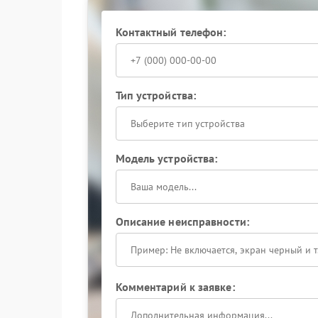
Ремонт Hikmicro начинается с детальной диаг
Контактный телефон:
Специалисты используют профильное оборудо
разборка и очистка оптического блока;
настройка фокусирующего механизма;
Тип устройства:
контроль качества изображения после ремо
Сервисный центр Hikmicro обеспечивает про
Выберите тип устройства
эксплуатации устройства.
Модель устройства:
Описание неисправности:
Комментарий к заявке: