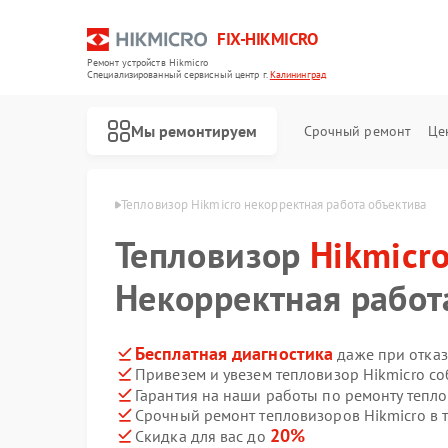
FIX-HIKMICRO
Ремонт устройств Hikmicro
Специализированный cервисный центр г.
Калининград
Мы ремонтируем
Срочный ремонт
Це
icro в Калининграде
Тепловизор Hikmicro некорректная работа объектива
Тепловизор
Ремонт тепловизионных прицелов Hikmicro
Ремонт тепловизионных монокуляров Hikmicro
Hikmicr
Некорректная работ
Бесплатная диагностика
даже при отказ
Привезем и увезем тепловизор Hikmicro с
Гарантия на наши работы по ремонту тепл
Срочный ремонт тепловизоров Hikmicro в 
20%
Скидка для вас до