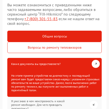
Вы можете ознакомиться с приведенными ниже
часто задаваемыми вопросами, либо обратиться в
сервисный центр “FIX-Hikmicro” по следующему
телефону
+7 (800) 301-55-83
если не нашли ответ на
свой вопрос.
Общие вопросы
Вопросы по ремонту тепловизоров
Какие документы вы предоставляете?
На этапе приема устройства на диагностику и последующий
ремонт вам будет предоставлен заказ-наряд с указанием страховых
обязательств на ваше устройство. Далее, после выполнения работ
по ремонту техники, вы получите акт выполненных работ и
гарантийный талон.
Я уже знаю в чем неисправность и какой
ремонт необходим. Для чего проводить
диагностику?