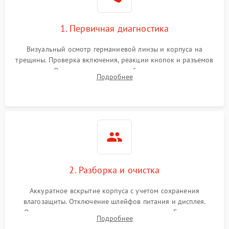
1. Первичная диагностика
Визуальный осмотр германиевой линзы и корпуса на
трещины. Проверка включения, реакции кнопок и разъемов
зарядки. Оценка вывода тепловой сигнатуры на экран,
Подробнее
проверка базовых функций и считывание системных
ошибок.
2. Разборка и очистка
Аккуратное вскрытие корпуса с учетом сохранения
влагозащиты. Отключение шлейфов питания и дисплея.
Очистка внутренних плат от окислов и пыли. Бережная
Подробнее
обработка германиевого объектива специализированными