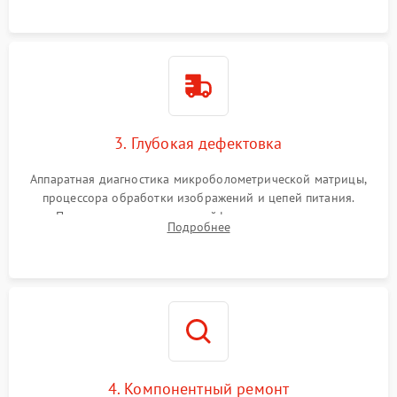
растворами.
3. Глубокая дефектовка
Аппаратная диагностика микроболометрической матрицы,
процессора обработки изображений и цепей питания.
Проверка целостности шлейфов, модуля памяти и
Подробнее
интерфейсов связи. Выявление сгоревших SMD-компонентов
на плате.
4. Компонентный ремонт