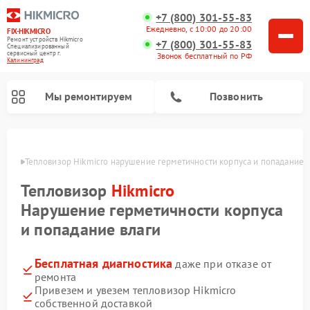
+7 (800) 301-55-83
Ежедневно, с 10:00 до 20:00
FIX-HIKMICRO
Ремонт устройств Hikmicro
+7 (800) 301-55-83
Специализированный
cервисный центр г.
Звонок бесплатный по РФ
Калининград
Мы ремонтируем
Позвонить
граде
Тепловизор Hikmicro нарушение герметичности корпуса и попадание 
Ремонт тепловизионных прицелов Hikmicro
Ремонт тепловизионных монокуляров Hikmicro
Тепловизор
Hikmicro
Нарушение герметичности корпуса
и попадание влаги
Бесплатная диагностика
даже при отказе от
ремонта
Привезем и увезем тепловизор Hikmicro
собственной доставкой