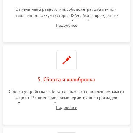
Замена неисправного микроболометра, дисплея или
изношенного аккумулятора. BGA-пайка поврежденных
контроллеров на материнской плате. Восстановление
Подробнее
разъемов и кнопок, замена поврежденных элементов
корпуса.
5. Сборка и калибровка
Сборка устройства с обязательным восстановлением класса
защиты IP с помощью новых герметиков и прокладок.
Программная калибровка матрицы по эталонному
Подробнее
абсолютно черному телу для точного измерения температур.