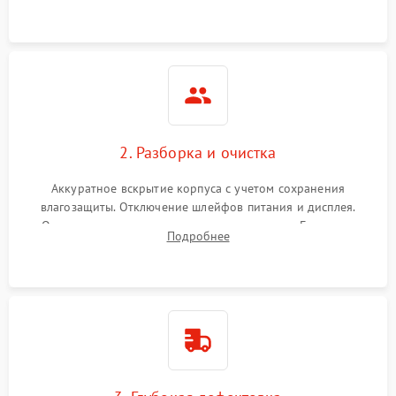
ошибок.
2. Разборка и очистка
Аккуратное вскрытие корпуса с учетом сохранения
влагозащиты. Отключение шлейфов питания и дисплея.
Очистка внутренних плат от окислов и пыли. Бережная
Подробнее
обработка германиевого объектива специализированными
растворами.