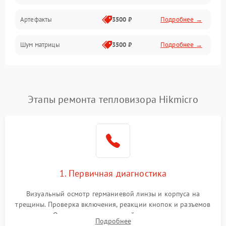
Артефакты
3500 ₽
Подробнее →
Матрица
Шум матрицы
3500 ₽
Подробнее →
Проблемы питания
Температурные проблемы
Сбои коммуникаций и интерфейсов
Этапы ремонта тепловизора Hikmicro
Программные сбои
Проблемы с объективом
1. Первичная диагностика
Экран (дисплей)
Визуальный осмотр германиевой линзы и корпуса на
трещины. Проверка включения, реакции кнопок и разъемов
зарядки. Оценка вывода тепловой сигнатуры на экран,
Подробнее
проверка базовых функций и считывание системных