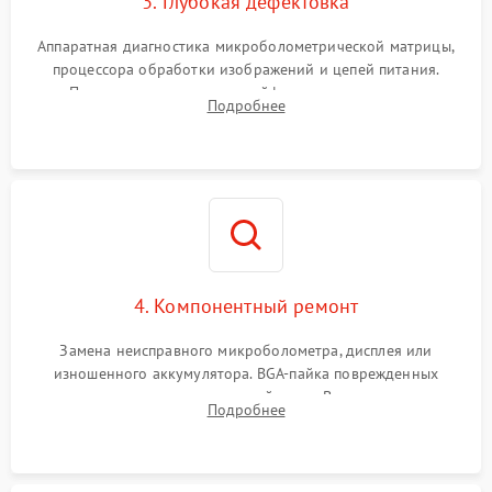
3. Глубокая дефектовка
Аппаратная диагностика микроболометрической матрицы,
процессора обработки изображений и цепей питания.
Проверка целостности шлейфов, модуля памяти и
Подробнее
интерфейсов связи. Выявление сгоревших SMD-компонентов
на плате.
4. Компонентный ремонт
Замена неисправного микроболометра, дисплея или
изношенного аккумулятора. BGA-пайка поврежденных
контроллеров на материнской плате. Восстановление
Подробнее
разъемов и кнопок, замена поврежденных элементов
корпуса.