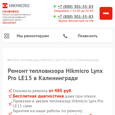
+7 (800) 301-55-83
Ежедневно, с 10:00 до 20:00
FIX-HIKMICRO
Ремонт устройств Hikmicro
+7 (800) 301-55-83
Специализированный
cервисный центр г.
Звонок бесплатный по РФ
Калининград
Мы ремонтируем
Позвонить
граде
Ремонт тепловизора Hikmicro Lynx Pro LE15 в Калининграде
Ремонт тепловизионных прицелов Hikmicro
Ремонт тепловизионных монокуляров Hikmicro
Ремонт тепловизора Hikmicro Lynx
Pro LE15 в Калининграде
от 480 руб.
Стоимость ремонта
Бесплатная диагностика
даже при отказе
Привезем и увезем тепловизор Hikmicro Lynx Pro
LE15 сами
Гарантия на наши работы по ремонту