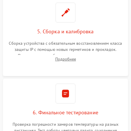
5. Сборка и калибровка
Сборка устройства с обязательным восстановлением класса
защиты IP с помощью новых герметиков и прокладок.
Программная калибровка матрицы по эталонному
Подробнее
абсолютно черному телу для точного измерения температур.
6. Финальное тестирование
Проверка погрешности замеров температуры на разных
дистанциях. Тест работы цветовых палитр, сохранения