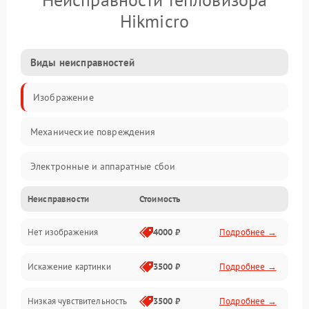
Hikmicro
Виды неисправностей
Изображение
Механические повреждения
Электронные и аппаратные сбои
Неисправности
Стоимость
Неисправности сенсора и оптики
Нет изображения
4000 ₽
Подробнее →
Программные ошибки
Искажение картинки
3500 ₽
Подробнее →
Электропитание
Низкая чувствительность
3500 ₽
Подробнее →
Измерения