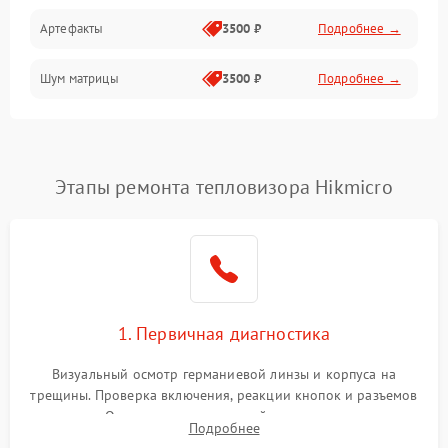
Артефакты
3500 ₽
Подробнее →
Матрица
Шум матрицы
3500 ₽
Подробнее →
Проблемы питания
Температурные проблемы
Сбои коммуникаций и интерфейсов
Этапы ремонта тепловизора Hikmicro
Программные сбои
Проблемы с объективом
1. Первичная диагностика
Экран (дисплей)
Визуальный осмотр германиевой линзы и корпуса на
трещины. Проверка включения, реакции кнопок и разъемов
зарядки. Оценка вывода тепловой сигнатуры на экран,
Подробнее
проверка базовых функций и считывание системных