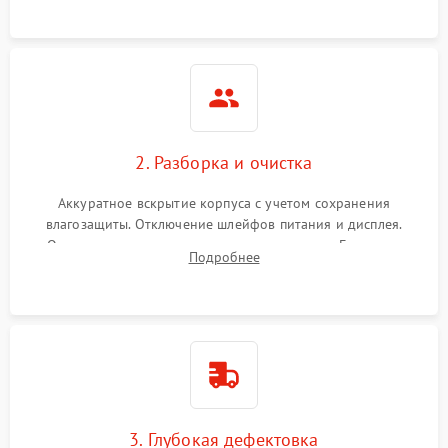
ошибок.
2. Разборка и очистка
Аккуратное вскрытие корпуса с учетом сохранения
влагозащиты. Отключение шлейфов питания и дисплея.
Очистка внутренних плат от окислов и пыли. Бережная
Подробнее
обработка германиевого объектива специализированными
растворами.
3. Глубокая дефектовка