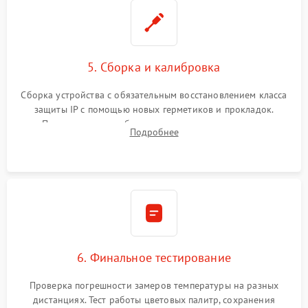
5. Сборка и калибровка
Сборка устройства с обязательным восстановлением класса
защиты IP с помощью новых герметиков и прокладок.
Программная калибровка матрицы по эталонному
Подробнее
абсолютно черному телу для точного измерения температур.
6. Финальное тестирование
Проверка погрешности замеров температуры на разных
дистанциях. Тест работы цветовых палитр, сохранения