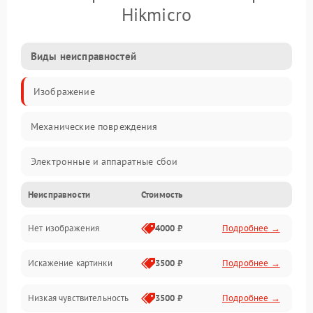
Hikmicro
Виды неисправностей
Изображение
Механические повреждения
Электронные и аппаратные сбои
Неисправности
Стоимость
Неисправности сенсора и оптики
Нет изображения
4000 ₽
Подробнее →
Программные ошибки
Искажение картинки
3500 ₽
Подробнее →
Электропитание
Низкая чувствительность
3500 ₽
Подробнее →
Измерения