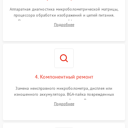
Аппаратная диагностика микроболометрической матрицы,
процессора обработки изображений и цепей питания.
Проверка целостности шлейфов, модуля памяти и
Подробнее
интерфейсов связи. Выявление сгоревших SMD-компонентов
на плате.
4. Компонентный ремонт
Замена неисправного микроболометра, дисплея или
изношенного аккумулятора. BGA-пайка поврежденных
контроллеров на материнской плате. Восстановление
Подробнее
разъемов и кнопок, замена поврежденных элементов
корпуса.