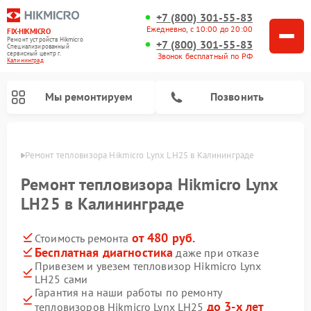
+7 (800) 301-55-83
Ежедневно, с 10:00 до 20:00
FIX-HIKMICRO
Ремонт устройств Hikmicro
+7 (800) 301-55-83
Специализированный
cервисный центр г.
Звонок бесплатный по РФ
Калининград
Мы ремонтируем
Позвонить
граде
Ремонт тепловизора Hikmicro Lynx LH25 в Калининграде
Ремонт тепловизионных прицелов Hikmicro
Ремонт тепловизионных монокуляров Hikmicro
Ремонт тепловизора Hikmicro Lynx
LH25 в Калининграде
от 480 руб.
Стоимость ремонта
Бесплатная диагностика
даже при отказе
Привезем и увезем тепловизор Hikmicro Lynx
LH25 сами
Гарантия на наши работы по ремонту
до 3-х лет
тепловизоров Hikmicro Lynx LH25