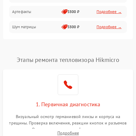
Артефакты
3500 ₽
Подробнее →
Матрица
Шум матрицы
3500 ₽
Подробнее →
Проблемы питания
Температурные проблемы
Сбои коммуникаций и интерфейсов
Этапы ремонта тепловизора Hikmicro
Программные сбои
Проблемы с объективом
1. Первичная диагностика
Экран (дисплей)
Визуальный осмотр германиевой линзы и корпуса на
трещины. Проверка включения, реакции кнопок и разъемов
зарядки. Оценка вывода тепловой сигнатуры на экран,
Подробнее
проверка базовых функций и считывание системных