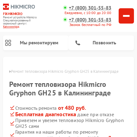
+7 (800) 301-55-83
Ежедневно, с 10:00 до 20:00
FIX-HIKMICRO
Ремонт устройств Hikmicro
+7 (800) 301-55-83
Специализированный
cервисный центр г.
Звонок бесплатный по РФ
Калининград
Мы ремонтируем
Позвонить
граде
Ремонт тепловизора Hikmicro Gryphon GH25 в Калининграде
Ремонт тепловизионных прицелов Hikmicro
Ремонт тепловизионных монокуляров Hikmicro
Ремонт тепловизора Hikmicro
Gryphon GH25 в Калининграде
от 480 руб.
Стоимость ремонта
Бесплатная диагностика
даже при отказе
Привезем и увезем тепловизор Hikmicro Gryphon
GH25 сами
Гарантия на наши работы по ремонту