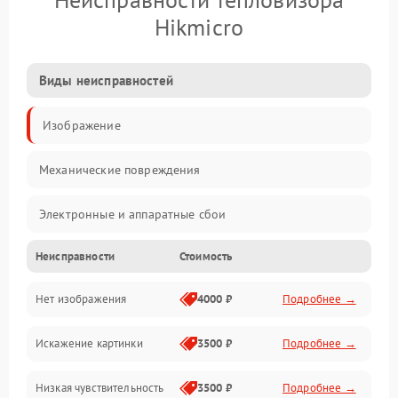
Hikmicro
Виды неисправностей
Изображение
Механические повреждения
Электронные и аппаратные сбои
Неисправности
Стоимость
Неисправности сенсора и оптики
Нет изображения
4000 ₽
Подробнее →
Программные ошибки
Искажение картинки
3500 ₽
Подробнее →
Электропитание
Низкая чувствительность
3500 ₽
Подробнее →
Измерения