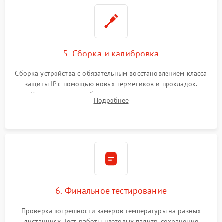
5. Сборка и калибровка
Сборка устройства с обязательным восстановлением класса
защиты IP с помощью новых герметиков и прокладок.
Программная калибровка матрицы по эталонному
Подробнее
абсолютно черному телу для точного измерения температур.
6. Финальное тестирование
Проверка погрешности замеров температуры на разных
дистанциях. Тест работы цветовых палитр, сохранения