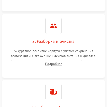
ошибок.
2. Разборка и очистка
Аккуратное вскрытие корпуса с учетом сохранения
влагозащиты. Отключение шлейфов питания и дисплея.
Очистка внутренних плат от окислов и пыли. Бережная
Подробнее
обработка германиевого объектива специализированными
растворами.