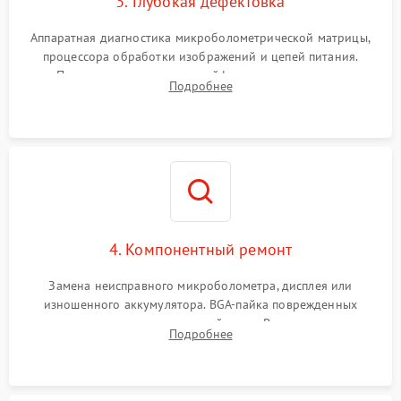
3. Глубокая дефектовка
Аппаратная диагностика микроболометрической матрицы,
процессора обработки изображений и цепей питания.
Проверка целостности шлейфов, модуля памяти и
Подробнее
интерфейсов связи. Выявление сгоревших SMD-компонентов
на плате.
4. Компонентный ремонт
Замена неисправного микроболометра, дисплея или
изношенного аккумулятора. BGA-пайка поврежденных
контроллеров на материнской плате. Восстановление
Подробнее
разъемов и кнопок, замена поврежденных элементов
корпуса.