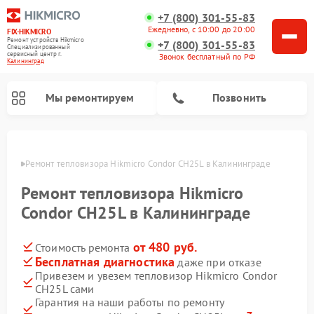
+7 (800) 301-55-83
Ежедневно, с 10:00 до 20:00
FIX-HIKMICRO
Ремонт устройств Hikmicro
+7 (800) 301-55-83
Специализированный
cервисный центр г.
Звонок бесплатный по РФ
Калининград
Мы ремонтируем
Позвонить
граде
Ремонт тепловизора Hikmicro Condor CH25L в Калининграде
Ремонт тепловизионных прицелов Hikmicro
Ремонт тепловизионных монокуляров Hikmicro
Ремонт тепловизора Hikmicro
Condor CH25L в Калининграде
от 480 руб.
Стоимость ремонта
Бесплатная диагностика
даже при отказе
Привезем и увезем тепловизор Hikmicro Condor
CH25L сами
Гарантия на наши работы по ремонту