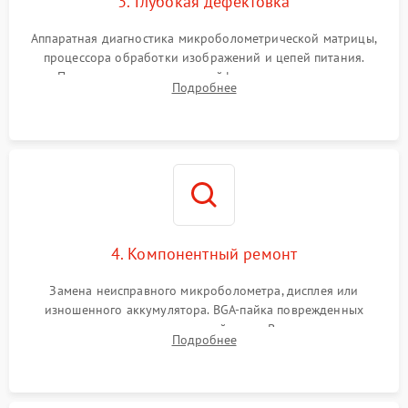
3. Глубокая дефектовка
Аппаратная диагностика микроболометрической матрицы,
процессора обработки изображений и цепей питания.
Проверка целостности шлейфов, модуля памяти и
Подробнее
интерфейсов связи. Выявление сгоревших SMD-компонентов
на плате.
4. Компонентный ремонт
Замена неисправного микроболометра, дисплея или
изношенного аккумулятора. BGA-пайка поврежденных
контроллеров на материнской плате. Восстановление
Подробнее
разъемов и кнопок, замена поврежденных элементов
корпуса.