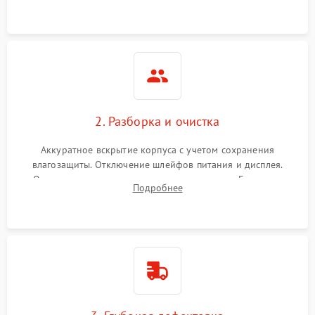
ошибок.
2. Разборка и очистка
Аккуратное вскрытие корпуса с учетом сохранения
влагозащиты. Отключение шлейфов питания и дисплея.
Очистка внутренних плат от окислов и пыли. Бережная
Подробнее
обработка германиевого объектива специализированными
растворами.