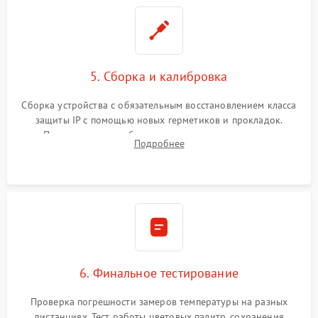
5. Сборка и калибровка
Сборка устройства с обязательным восстановлением класса
защиты IP с помощью новых герметиков и прокладок.
Программная калибровка матрицы по эталонному
Подробнее
абсолютно черному телу для точного измерения температур.
6. Финальное тестирование
Проверка погрешности замеров температуры на разных
дистанциях. Тест работы цветовых палитр, сохранения