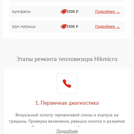
Артефакты
3500 ₽
Подробнее →
Матрица
Шум матрицы
3500 ₽
Подробнее →
Проблемы питания
Температурные проблемы
Сбои коммуникаций и интерфейсов
Этапы ремонта тепловизора Hikmicro
Программные сбои
Проблемы с объективом
1. Первичная диагностика
Экран (дисплей)
Визуальный осмотр германиевой линзы и корпуса на
трещины. Проверка включения, реакции кнопок и разъемов
зарядки. Оценка вывода тепловой сигнатуры на экран,
Подробнее
проверка базовых функций и считывание системных