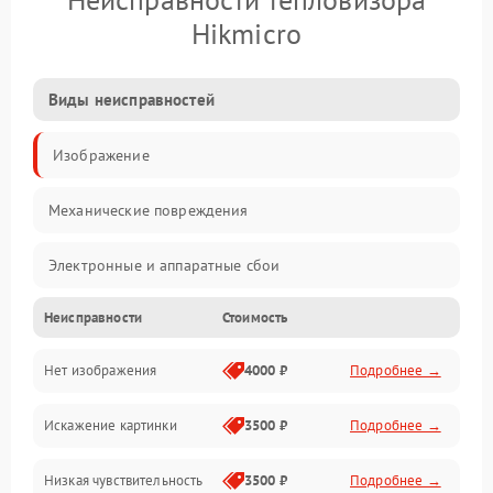
Hikmicro
Виды неисправностей
Изображение
Механические повреждения
Электронные и аппаратные сбои
Неисправности
Стоимость
Неисправности сенсора и оптики
Нет изображения
4000 ₽
Подробнее →
Программные ошибки
Искажение картинки
3500 ₽
Подробнее →
Электропитание
Низкая чувствительность
3500 ₽
Подробнее →
Измерения