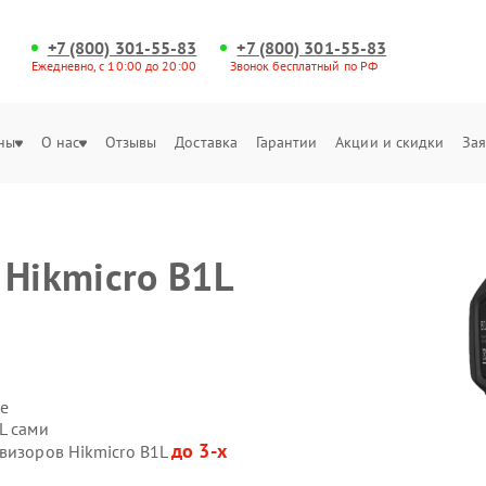
+7 (800) 301-55-83
+7 (800) 301-55-83
Ежедневно, с 10:00 до 20:00
Звонок бесплатный по РФ
ны
О нас
Отзывы
Доставка
Гарантии
Акции и скидки
Зая
 Hikmicro B1L
е
L сами
до 3-х
овизоров Hikmicro B1L