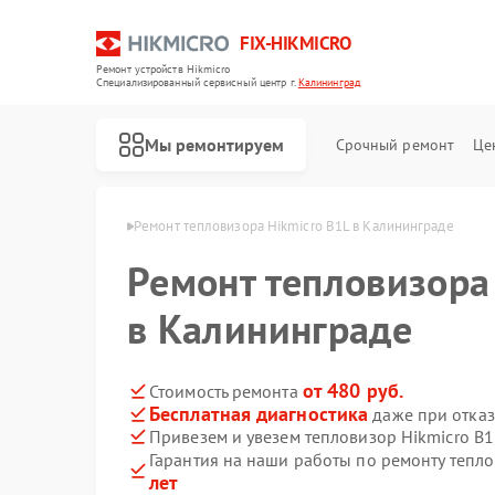
FIX-HIKMICRO
Ремонт устройств Hikmicro
Специализированный cервисный центр г.
Калининград
Мы ремонтируем
Срочный ремонт
Це
icro в Калининграде
Ремонт тепловизора Hikmicro B1L в Калининграде
Ремонт тепловизора
Ремонт тепловизионных прицелов Hikmicro
Ремонт тепловизионных монокуляров Hikmicro
в Калининграде
от 480 руб.
Стоимость ремонта
Бесплатная диагностика
даже при отказ
Привезем и увезем тепловизор Hikmicro B1
Гарантия на наши работы по ремонту тепл
лет