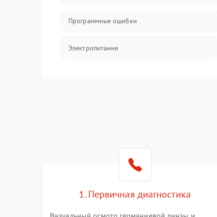
Программные ошибки
Электропитание
Измерения
Матрица
Проблемы питания
Температурные проблемы
Сбои коммуникаций и интерфейсов
1. Первичная диагностика
Программные сбои
Визуальный осмотр германиевой линзы и