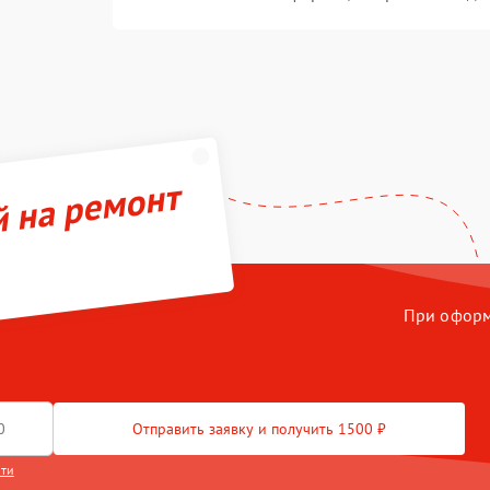
й на ремонт
При оформл
Отправить заявку и получить 1500 ₽
сти