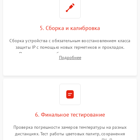
5. Сборка и калибровка
Сборка устройства с обязательным восстановлением класса
защиты IP с помощью новых герметиков и прокладок.
Программная калибровка матрицы по эталонному
Подробнее
абсолютно черному телу для точного измерения температур.
6. Финальное тестирование
Проверка погрешности замеров температуры на разных
дистанциях. Тест работы цветовых палитр, сохранения