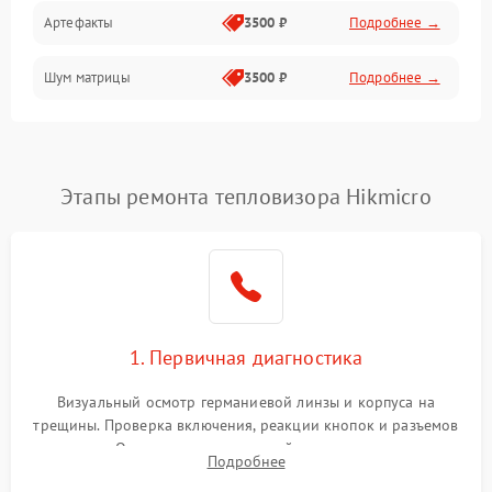
Артефакты
3500 ₽
Подробнее →
Матрица
Шум матрицы
3500 ₽
Подробнее →
Проблемы питания
Температурные проблемы
Сбои коммуникаций и интерфейсов
Этапы ремонта тепловизора Hikmicro
Программные сбои
Проблемы с объективом
1. Первичная диагностика
Экран (дисплей)
Визуальный осмотр германиевой линзы и корпуса на
трещины. Проверка включения, реакции кнопок и разъемов
зарядки. Оценка вывода тепловой сигнатуры на экран,
Подробнее
проверка базовых функций и считывание системных