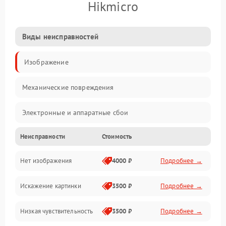
Hikmicro
Виды неисправностей
Изображение
Механические повреждения
Электронные и аппаратные сбои
Неисправности
Стоимость
Неисправности сенсора и оптики
Нет изображения
4000 ₽
Подробнее →
Программные ошибки
Искажение картинки
3500 ₽
Подробнее →
Электропитание
Низкая чувствительность
3500 ₽
Подробнее →
Измерения