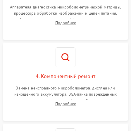
Аппаратная диагностика микроболометрической матрицы,
процессора обработки изображений и цепей питания.
Проверка целостности шлейфов, модуля памяти и
Подробнее
интерфейсов связи. Выявление сгоревших SMD-компонентов
на плате.
4. Компонентный ремонт
Замена неисправного микроболометра, дисплея или
изношенного аккумулятора. BGA-пайка поврежденных
контроллеров на материнской плате. Восстановление
Подробнее
разъемов и кнопок, замена поврежденных элементов
корпуса.