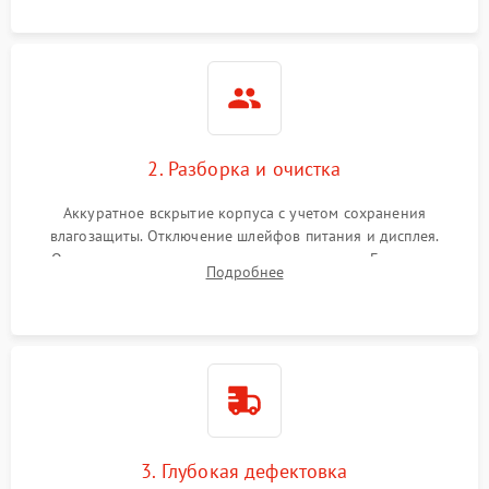
ошибок.
2. Разборка и очистка
Аккуратное вскрытие корпуса с учетом сохранения
влагозащиты. Отключение шлейфов питания и дисплея.
Очистка внутренних плат от окислов и пыли. Бережная
Подробнее
обработка германиевого объектива специализированными
растворами.
3. Глубокая дефектовка