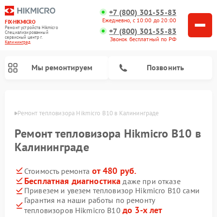
+7 (800) 301-55-83
Ежедневно, с 10:00 до 20:00
FIX-HIKMICRO
Ремонт устройств Hikmicro
+7 (800) 301-55-83
Специализированный
cервисный центр г.
Звонок бесплатный по РФ
Калининград
Мы ремонтируем
Позвонить
граде
Ремонт тепловизора Hikmicro B10 в Калининграде
Ремонт тепловизионных прицелов Hikmicro
Ремонт тепловизионных монокуляров Hikmicro
Ремонт тепловизора Hikmicro B10 в
Калининграде
от 480 руб.
Стоимость ремонта
Бесплатная диагностика
даже при отказе
Привезем и увезем тепловизор Hikmicro B10 сами
Гарантия на наши работы по ремонту
до 3-х лет
тепловизоров Hikmicro B10