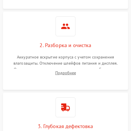
ошибок.
2. Разборка и очистка
Аккуратное вскрытие корпуса с учетом сохранения
влагозащиты. Отключение шлейфов питания и дисплея.
Очистка внутренних плат от окислов и пыли. Бережная
Подробнее
обработка германиевого объектива специализированными
растворами.
3. Глубокая дефектовка