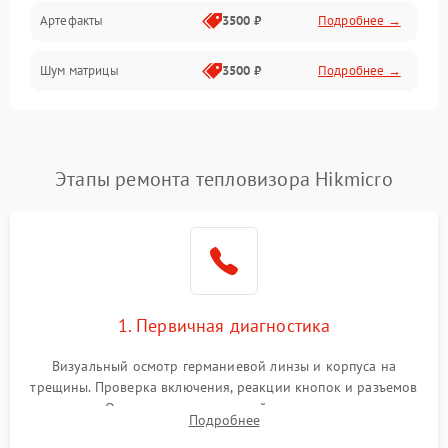
Артефакты
3500 ₽
Подробнее →
Матрица
Шум матрицы
3500 ₽
Подробнее →
Проблемы питания
Температурные проблемы
Сбои коммуникаций и интерфейсов
Этапы ремонта тепловизора Hikmicro
Программные сбои
Проблемы с объективом
1. Первичная диагностика
Экран (дисплей)
Визуальный осмотр германиевой линзы и корпуса на
трещины. Проверка включения, реакции кнопок и разъемов
зарядки. Оценка вывода тепловой сигнатуры на экран,
Подробнее
проверка базовых функций и считывание системных