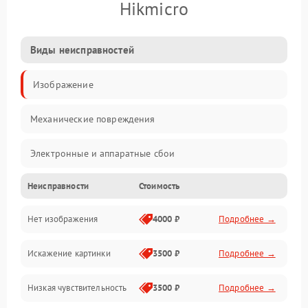
Hikmicro
Виды неисправностей
Изображение
Механические повреждения
Электронные и аппаратные сбои
Неисправности
Стоимость
Неисправности сенсора и оптики
Нет изображения
4000 ₽
Подробнее →
Программные ошибки
Искажение картинки
3500 ₽
Подробнее →
Электропитание
Низкая чувствительность
3500 ₽
Подробнее →
Измерения