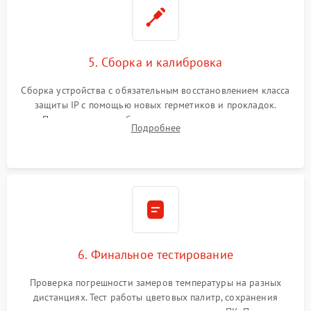
5. Сборка и калибровка
Сборка устройства с обязательным восстановлением класса
защиты IP с помощью новых герметиков и прокладок.
Программная калибровка матрицы по эталонному
Подробнее
абсолютно черному телу для точного измерения температур.
6. Финальное тестирование
Проверка погрешности замеров температуры на разных
дистанциях. Тест работы цветовых палитр, сохранения