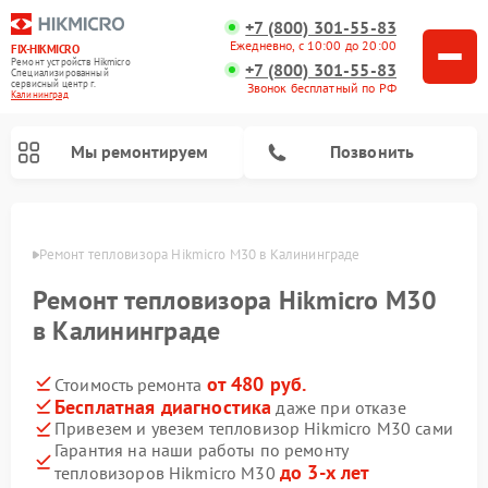
+7 (800) 301-55-83
Ежедневно, с 10:00 до 20:00
FIX-HIKMICRO
Ремонт устройств Hikmicro
+7 (800) 301-55-83
Специализированный
cервисный центр г.
Звонок бесплатный по РФ
Калининград
Мы ремонтируем
Позвонить
граде
Ремонт тепловизора Hikmicro M30 в Калининграде
Ремонт тепловизионных прицелов Hikmicro
Ремонт тепловизионных монокуляров Hikmicro
Ремонт тепловизора Hikmicro M30
в Калининграде
от 480 руб.
Стоимость ремонта
Бесплатная диагностика
даже при отказе
Привезем и увезем тепловизор Hikmicro M30 сами
Гарантия на наши работы по ремонту
до 3-х лет
тепловизоров Hikmicro M30