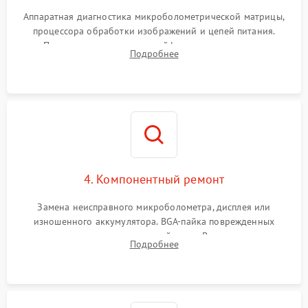
Аппаратная диагностика микроболометрической матрицы,
процессора обработки изображений и цепей питания.
Проверка целостности шлейфов, модуля памяти и
Подробнее
интерфейсов связи. Выявление сгоревших SMD-компонентов
на плате.
4. Компонентный ремонт
Замена неисправного микроболометра, дисплея или
изношенного аккумулятора. BGA-пайка поврежденных
контроллеров на материнской плате. Восстановление
Подробнее
разъемов и кнопок, замена поврежденных элементов
корпуса.