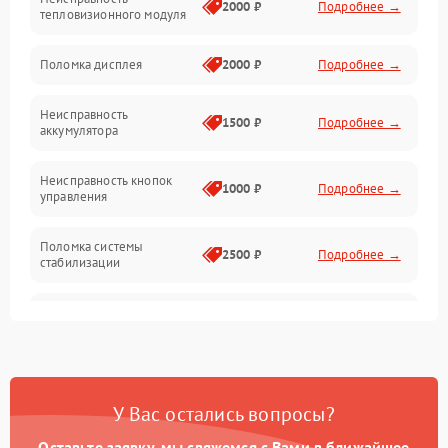
Матрица
2000 ₽
Подробнее →
тепловизионного модуля
Юстировка
Поломка дисплея
2000 ₽
Подробнее →
Механические повреждения
Неисправность
1500 ₽
Подробнее →
аккумулятора
Оптика
Неисправность кнопок
1000 ₽
Подробнее →
управления
Поломка системы
2500 ₽
Подробнее →
стабилизации
Повреждение системы
2500 ₽
Подробнее →
записи
Неисправность системы
1500 ₽
Подробнее →
Wi-Fi
У Вас остались вопросы?
Поломка системы GPS
2000 ₽
Подробнее →
Оставьте заявку, мы свяжемся с Вами в ближайшее