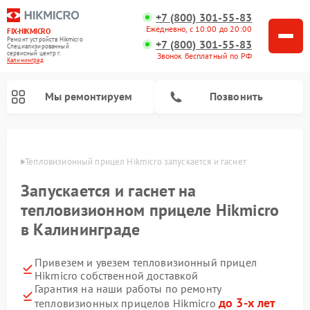
+7 (800) 301-55-83
Ежедневно, с 10:00 до 20:00
FIX-HIKMICRO
Ремонт устройств Hikmicro
+7 (800) 301-55-83
Специализированный
cервисный центр г.
Звонок бесплатный по РФ
Калининград
Мы ремонтируем
Позвонить
граде
Тепловизионный прицел Hikmicro запускается и гаснет 
Ремонт тепловизионных монокуляров Hikmicro
Запускается и гаснет на
тепловизионном прицеле Hikmicro
в Калининграде
Привезем и увезем тепловизионный прицел
Hikmicro собственной доставкой
Гарантия на наши работы по ремонту
до 3-х лет
тепловизионных прицелов Hikmicro