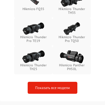
Неисправность системы
1500 ₽
Подробнее →
Hikmicro FQ35
Hikmicro Thunder
защиты от перегрева
TH35
Поломка системы защиты
1500 ₽
Подробнее →
от перенапряжения
Hikmicro Thunder
Hikmicro Thunder
Поломка системы защиты
1500 ₽
Подробнее →
Pro TE19
Pro TQ50
от замыкания
Hikmicro Thunder
Hikmicro Panther
TH25
PH50L
Показать все модели