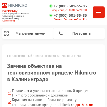
+7 (800) 301-55-83
Ежедневно, с 10:00 до 20:00
FIX-HIKMICRO
Ремонт устройств Hikmicro
+7 (800) 301-55-83
Специализированный
cервисный центр г.
Звонок бесплатный по РФ
Калининград
Мы ремонтируем
Позвонить
граде
Тепловизионный прицел Hikmicro замена объектива
Ремонт тепловизионных монокуляров Hikmicro
Замена объектива на
тепловизионном прицеле Hikmicro
в Калининграде
Привезем и увезем тепловизионный прицел
Hikmicro собственной доставкой
Гарантия на наши работы по ремонту
до 3-х лет
тепловизионных прицелов Hikmicro