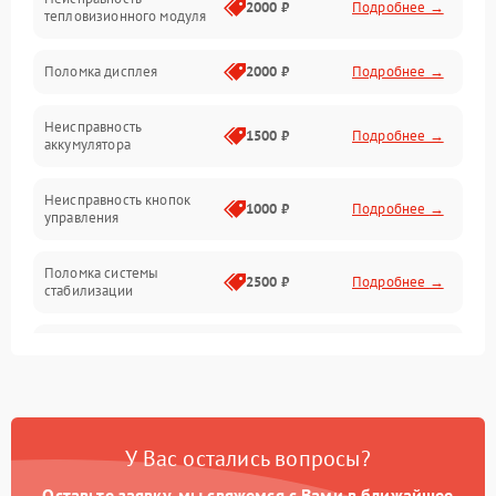
Матрица
2000 ₽
Подробнее →
тепловизионного модуля
Юстировка
Поломка дисплея
2000 ₽
Подробнее →
Механические повреждения
Неисправность
1500 ₽
Подробнее →
аккумулятора
Оптика
Неисправность кнопок
1000 ₽
Подробнее →
управления
Поломка системы
2500 ₽
Подробнее →
стабилизации
Повреждение системы
2500 ₽
Подробнее →
записи
Неисправность системы
1500 ₽
Подробнее →
Wi-Fi
У Вас остались вопросы?
Поломка системы GPS
2000 ₽
Подробнее →
Оставьте заявку, мы свяжемся с Вами в ближайшее