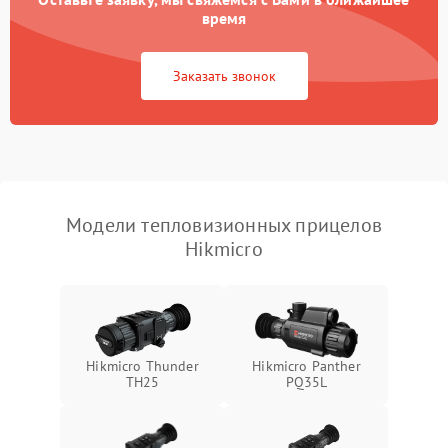
время
Повреждение системы
1500 ₽
Подробнее →
защиты от перегрузок
Заказать звонок
Неисправность системы
автоматического
1500 ₽
Подробнее →
отключения
Поломка системы защиты
1500 ₽
Подробнее →
от короткого замыкания
Модели тепловизионных прицелов
Hikmicro
Повреждение системы
1500 ₽
Подробнее →
защиты от перегрева
Неисправность системы
защиты от
1500 ₽
Подробнее →
перенапряжения
Hikmicro Thunder
Hikmicro Panther
TH25
PQ35L
Неисправность системы
1500 ₽
Подробнее →
защиты от замыкания