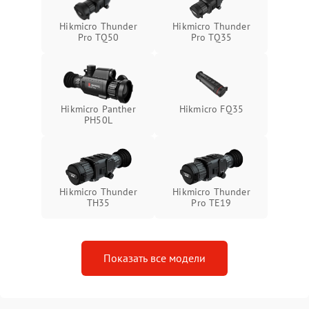
Неисправность системы
1500 ₽
Подробнее →
Hikmicro Thunder
Hikmicro Thunder
защиты от перегрева
Pro TQ50
Pro TQ35
Поломка системы защиты
1500 ₽
Подробнее →
от перенапряжения
Hikmicro Panther
Hikmicro FQ35
Поломка системы защиты
1500 ₽
Подробнее →
PH50L
от замыкания
Hikmicro Thunder
Hikmicro Thunder
TH35
Pro TE19
Показать все модели