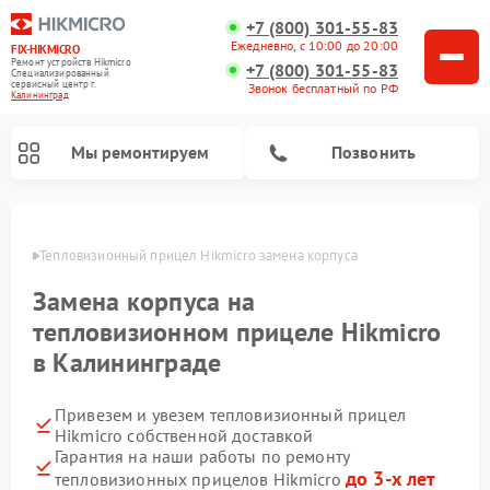
+7 (800) 301-55-83
Ежедневно, с 10:00 до 20:00
FIX-HIKMICRO
Ремонт устройств Hikmicro
+7 (800) 301-55-83
Специализированный
cервисный центр г.
Звонок бесплатный по РФ
Калининград
Мы ремонтируем
Позвонить
граде
Тепловизионный прицел Hikmicro замена корпуса
Ремонт тепловизионных монокуляров Hikmicro
Замена корпуса на
тепловизионном прицеле Hikmicro
в Калининграде
Привезем и увезем тепловизионный прицел
Hikmicro собственной доставкой
Гарантия на наши работы по ремонту
до 3-х лет
тепловизионных прицелов Hikmicro