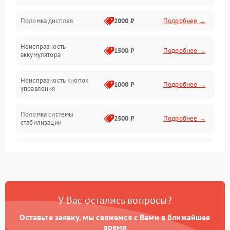
Юстировка
Поломка дисплея
2000 ₽
Подробнее →
Механические повреждения
Неисправность
1500 ₽
Подробнее →
аккумулятора
Оптика
Неисправность кнопок
1000 ₽
Подробнее →
управления
Поломка системы
2500 ₽
Подробнее →
стабилизации
Повреждение системы
2500 ₽
Подробнее →
записи
Неисправность системы
1500 ₽
Подробнее →
Wi-Fi
У Вас остались вопросы?
Поломка системы GPS
2000 ₽
Подробнее →
Оставьте заявку, мы свяжемся с Вами в ближайшее
время