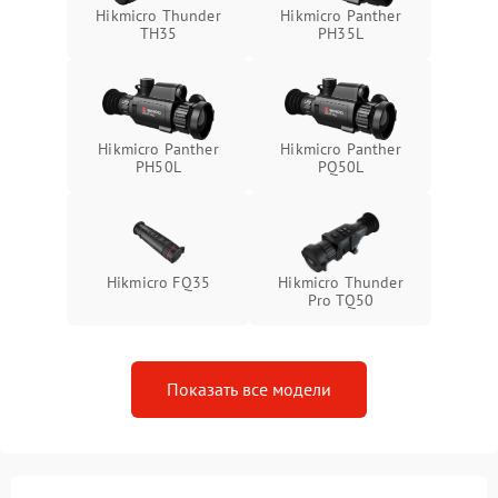
Неисправность системы
1500 ₽
Подробнее →
Hikmicro Thunder
Hikmicro Panther
защиты от перегрева
TH35
PH35L
Поломка системы защиты
1500 ₽
Подробнее →
от перенапряжения
Hikmicro Panther
Hikmicro Panther
Поломка системы защиты
1500 ₽
Подробнее →
PH50L
PQ50L
от замыкания
Hikmicro FQ35
Hikmicro Thunder
Pro TQ50
Показать все модели