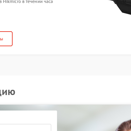
Hikmicro в течении часа
ны
цию