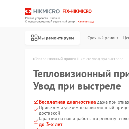
FIX-HIKMICRO
Ремонт устройств Hikmicro
Специализированный cервисный центр г.
Калининград
Мы ремонтируем
Срочный ремонт
Це
cro в Калининграде
Тепловизионный прицел Hikmicro увод при выстреле
Тепловизионный пр
Ремонт тепловизоров Hikmicro
Ремонт тепловизионных монокуляров Hikmicro
Увод при выстреле
Бесплатная диагностика
даже при отказ
Привезем и увезем тепловизионный прицел
доставкой
Гарантия на наши работы по ремонту тепл
до 3-х лет