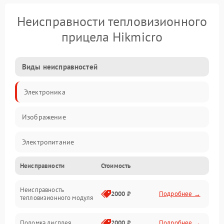
Неисправности тепловизионного
прицела Hikmicro
Виды неисправностей
Электроника
Изображение
Электропитание
Неисправности
Стоимость
Измерения
Неисправность
Матрица
2000 ₽
Подробнее →
тепловизионного модуля
Юстировка
Поломка дисплея
2000 ₽
Подробнее →