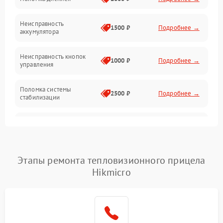
Механические повреждения
Неисправность
1500 ₽
Подробнее →
аккумулятора
Оптика
Неисправность кнопок
1000 ₽
Подробнее →
управления
Поломка системы
2500 ₽
Подробнее →
стабилизации
Повреждение системы
2500 ₽
Подробнее →
записи
Неисправность системы
Этапы ремонта тепловизионного прицела
1500 ₽
Подробнее →
Wi-Fi
Hikmicro
Поломка системы GPS
2000 ₽
Подробнее →
Повреждение системы
1500 ₽
Подробнее →
защиты от перегрузок