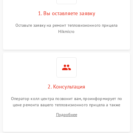
1. Вы оставляете заявку
Неисправность системы
автоматического
1500 ₽
Подробнее →
отключения
Оставьте заявку на ремонт тепловизионного прицела
Hikmicro
Поломка системы защиты
1500 ₽
Подробнее →
от короткого замыкания
Повреждение системы
1500 ₽
Подробнее →
защиты от перегрева
Неисправность системы
защиты от
1500 ₽
Подробнее →
2. Консультация
перенапряжения
Оператор колл центра позвонит вам, проинформирует по
Неисправность системы
1500 ₽
Подробнее →
цене ремонта вашего тепловизионного прицела а также
защиты от замыкания
ответит на все ваши вопросы.
Подробнее
Неисправность системы
1500 ₽
Подробнее →
защиты от перегрева