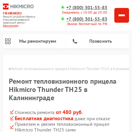
+7 (800) 301-55-83
Ежедневно, с 10:00 до 20:00
FIX-HIKMICRO
Ремонт устройств Hikmicro
+7 (800) 301-55-83
Специализированный
cервисный центр г.
Звонок бесплатный по РФ
Калининград
Мы ремонтируем
Позвонить
граде
Ремонт тепловизионного прицела Hikmicro Thunder TH25 в Калинингр
Ремонт тепловизионных монокуляров Hikmicro
Ремонт тепловизионного прицела
Hikmicro Thunder TH25 в
Калининграде
от 480 руб.
Стоимость ремонта
Бесплатная диагностика
даже при отказе
Привезем и увезем тепловизионный прицел
Hikmicro Thunder TH25 сами