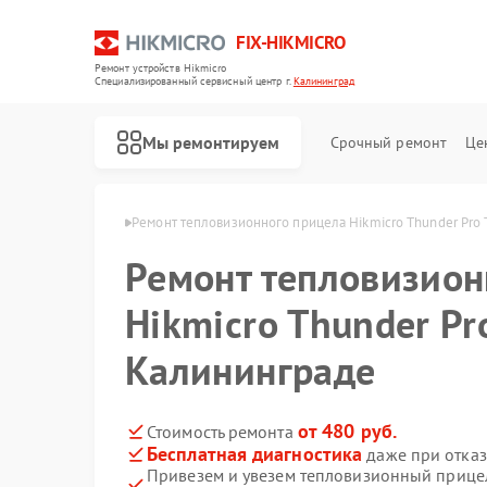
FIX-HIKMICRO
Ремонт устройств Hikmicro
Специализированный cервисный центр г.
Калининград
Мы ремонтируем
Срочный ремонт
Це
cro в Калининграде
Ремонт тепловизионного прицела Hikmicro Thunder Pro
Ремонт тепловизион
Ремонт тепловизоров Hikmicro
Ремонт тепловизионных монокуляров Hikmicro
Hikmicro Thunder Pr
Калининграде
от 480 руб.
Стоимость ремонта
Бесплатная диагностика
даже при отказ
Привезем и увезем тепловизионный прицел