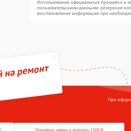
Использование официальных прошивок и инс
пользовательскими данными: резервное ко
восстановление информации при необходи
й на ремонт
При оформл
Отправить заявку и получить 1500 ₽