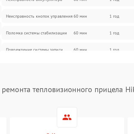
Неисправность кнопок управления
60 мин
1 год
Поломка системы стабилизации
60 мин
1 год
Повреждение системы записи
60 мин
1 год
Неисправность системы Wi-Fi
60 мин
1 год
Поломка системы GPS
60 мин
1 год
 ремонта тепловизионного прицела Hi
Повреждение системы защиты от
60 мин
1 год
перегрузок
Неисправность системы
60 мин
1 год
автоматического отключения