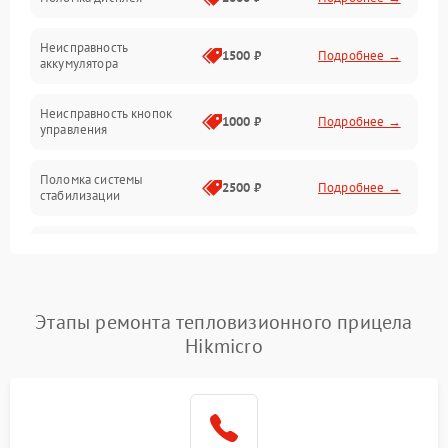
Механические повреждения
Неисправность
1500 ₽
Подробнее →
аккумулятора
Оптика
Неисправность кнопок
1000 ₽
Подробнее →
управления
Поломка системы
2500 ₽
Подробнее →
стабилизации
Повреждение системы
2500 ₽
Подробнее →
записи
Неисправность системы
Этапы ремонта тепловизионного прицела
1500 ₽
Подробнее →
Wi-Fi
Hikmicro
Поломка системы GPS
2000 ₽
Подробнее →
Повреждение системы
1500 ₽
Подробнее →
защиты от перегрузок