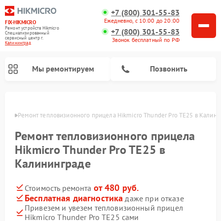
+7 (800) 301-55-83
Ежедневно, с 10:00 до 20:00
FIX-HIKMICRO
Ремонт устройств Hikmicro
+7 (800) 301-55-83
Специализированный
cервисный центр г.
Звонок бесплатный по РФ
Калининград
Мы ремонтируем
Позвонить
граде
Ремонт тепловизионного прицела Hikmicro Thunder Pro TE25 в Калин
Ремонт тепловизионных монокуляров Hikmicro
Ремонт тепловизионного прицела
Hikmicro Thunder Pro TE25 в
Калининграде
от 480 руб.
Стоимость ремонта
Бесплатная диагностика
даже при отказе
Привезем и увезем тепловизионный прицел
Hikmicro Thunder Pro TE25 сами