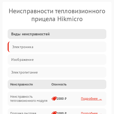
Неисправности тепловизионного
прицела Hikmicro
Виды неисправностей
Электроника
Изображение
Электропитание
Неисправности
Стоимость
Измерения
Неисправность
Матрица
2000 ₽
Подробнее →
тепловизионного модуля
Юстировка
Поломка дисплея
2000 ₽
Подробнее →