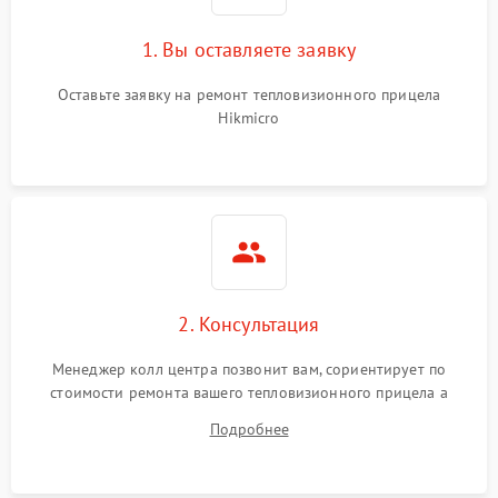
1. Вы оставляете заявку
Неисправность системы
автоматического
1500 ₽
Подробнее →
отключения
Оставьте заявку на ремонт тепловизионного прицела
Hikmicro
Поломка системы защиты
1500 ₽
Подробнее →
от короткого замыкания
Повреждение системы
1500 ₽
Подробнее →
защиты от перегрева
Неисправность системы
защиты от
1500 ₽
Подробнее →
2. Консультация
перенапряжения
Менеджер колл центра позвонит вам, сориентирует по
Неисправность системы
1500 ₽
Подробнее →
стоимости ремонта вашего тепловизионного прицела а
защиты от замыкания
также ответит на все ваши вопросы.
Подробнее
Неисправность системы
1500 ₽
Подробнее →
защиты от перегрева