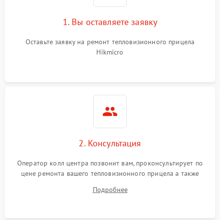
1. Вы оставляете заявку
Неисправность системы
автоматического
1500 ₽
Подробнее →
отключения
Оставьте заявку на ремонт тепловизионного прицела
Hikmicro
Поломка системы защиты
1500 ₽
Подробнее →
от короткого замыкания
Повреждение системы
1500 ₽
Подробнее →
защиты от перегрева
Неисправность системы
защиты от
1500 ₽
Подробнее →
2. Консультация
перенапряжения
Оператор колл центра позвонит вам, проконсультирует по
Неисправность системы
1500 ₽
Подробнее →
цене ремонта вашего тепловизионного прицела а также
защиты от замыкания
ответит на все ваши вопросы.
Подробнее
Неисправность системы
1500 ₽
Подробнее →
защиты от перегрева