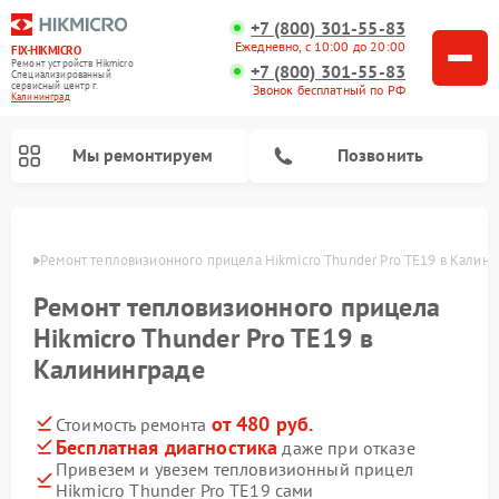
+7 (800) 301-55-83
Ежедневно, с 10:00 до 20:00
FIX-HIKMICRO
Ремонт устройств Hikmicro
+7 (800) 301-55-83
Специализированный
cервисный центр г.
Звонок бесплатный по РФ
Калининград
Мы ремонтируем
Позвонить
граде
Ремонт тепловизионного прицела Hikmicro Thunder Pro TE19 в Калин
Ремонт тепловизионных монокуляров Hikmicro
Ремонт тепловизионного прицела
Hikmicro Thunder Pro TE19 в
Калининграде
от 480 руб.
Стоимость ремонта
Бесплатная диагностика
даже при отказе
Привезем и увезем тепловизионный прицел
Hikmicro Thunder Pro TE19 сами