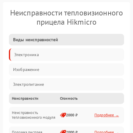
Неисправности тепловизионного
прицела Hikmicro
Виды неисправностей
Электроника
Изображение
Электропитание
Неисправности
Стоимость
Измерения
Неисправность
Матрица
2000 ₽
Подробнее →
тепловизионного модуля
Юстировка
Поломка дисплея
2000 ₽
Подробнее →