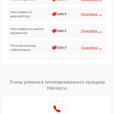
Механические повреждения
Неисправность
1500 ₽
Подробнее →
аккумулятора
Оптика
Неисправность кнопок
1000 ₽
Подробнее →
управления
Поломка системы
2500 ₽
Подробнее →
стабилизации
Повреждение системы
2500 ₽
Подробнее →
записи
Неисправность системы
Этапы ремонта тепловизионного прицела
1500 ₽
Подробнее →
Wi-Fi
Hikmicro
Поломка системы GPS
2000 ₽
Подробнее →
Повреждение системы
1500 ₽
Подробнее →
защиты от перегрузок