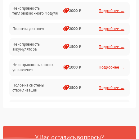
Неисправность
Матрица
2000 ₽
Подробнее →
тепловизионного модуля
Юстировка
Поломка дисплея
2000 ₽
Подробнее →
Механические повреждения
Неисправность
1500 ₽
Подробнее →
аккумулятора
Оптика
Неисправность кнопок
1000 ₽
Подробнее →
управления
Поломка системы
2500 ₽
Подробнее →
стабилизации
Повреждение системы
2500 ₽
Подробнее →
записи
Неисправность системы
1500 ₽
Подробнее →
Wi-Fi
У Вас остались вопросы?