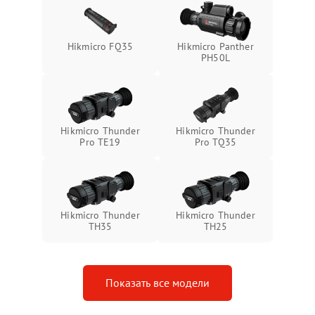
защиты от замыкания
Неисправность системы
1500 ₽
Подробнее →
Hikmicro FQ35
Hikmicro Panther
защиты от перегрева
PH50L
Поломка системы защиты
1500 ₽
Подробнее →
от перенапряжения
Hikmicro Thunder
Hikmicro Thunder
Поломка системы защиты
1500 ₽
Подробнее →
Pro TE19
Pro TQ35
от замыкания
Hikmicro Thunder
Hikmicro Thunder
TH35
TH25
Показать все модели