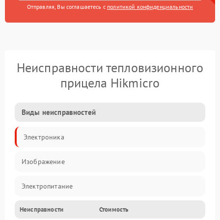
Отправляя, Вы соглашаетесь с
политикой конфиденциальности
Неисправности тепловизионного
прицела Hikmicro
Виды неисправностей
Электроника
Изображение
Электропитание
Неисправности
Стоимость
Измерения