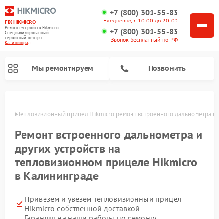
+7 (800) 301-55-83
Ежедневно, с 10:00 до 20:00
FIX-HIKMICRO
Ремонт устройств Hikmicro
+7 (800) 301-55-83
Специализированный
cервисный центр г.
Звонок бесплатный по РФ
Калининград
Мы ремонтируем
Позвонить
граде
Тепловизионный прицел Hikmicro ремонт встроенного дальнометра и 
Ремонт тепловизионных монокуляров Hikmicro
Ремонт встроенного дальнометра и
других устройств на
тепловизионном прицеле Hikmicro
в Калининграде
Привезем и увезем тепловизионный прицел
Hikmicro собственной доставкой
Гарантия на наши работы по ремонту