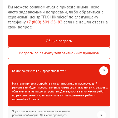
Вы можете ознакомиться с приведенными ниже
часто задаваемыми вопросами, либо обратиться в
сервисный центр “FIX-Hikmicro” по следующему
телефону
+7 (800) 301-55-83
если не нашли ответ на
свой вопрос.
Общие вопросы
Вопросы по ремонту тепловизионных прицелов
Какие документы вы предоставляете?
На этапе приема устройства на диагностику и последующий
ремонт вам будет предоставлен заказ-наряд с указанием страховых
обязательств на ваше устройство. Далее, после выполнения работ
по ремонту техники, вы получите акт выполненных работ и
гарантийный талон.
Я уже знаю в чем неисправность и какой
ремонт необходим. Для чего проводить