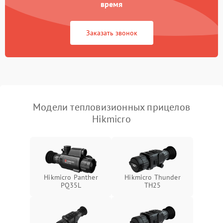
время
Повреждение системы
1500 ₽
Подробнее →
защиты от перегрузок
Заказать звонок
Неисправность системы
автоматического
1500 ₽
Подробнее →
отключения
Поломка системы защиты
1500 ₽
Подробнее →
от короткого замыкания
Модели тепловизионных прицелов
Hikmicro
Повреждение системы
1500 ₽
Подробнее →
защиты от перегрева
Неисправность системы
защиты от
1500 ₽
Подробнее →
перенапряжения
Hikmicro Panther
Hikmicro Thunder
PQ35L
TH25
Неисправность системы
1500 ₽
Подробнее →
защиты от замыкания