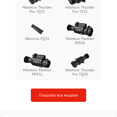
Неисправность системы
1500 ₽
Подробнее →
Hikmicro Thunder
Hikmicro Thunder
защиты от перегрева
Pro TQ35
Pro TE25
Поломка системы защиты
1500 ₽
Подробнее →
от перенапряжения
Hikmicro FQ35
Hikmicro Panther
Поломка системы защиты
1500 ₽
Подробнее →
PH50L
от замыкания
Hikmicro Panther
Hikmicro Thunder
PH35L
Pro TQ50
Показать все модели