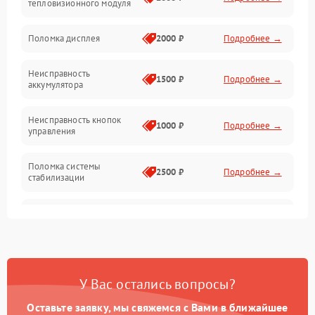
тепловизионного модуля
Юстировка
Поломка дисплея
2000 ₽
Подробнее →
Механические повреждения
Неисправность
1500 ₽
Подробнее →
аккумулятора
Оптика
Неисправность кнопок
1000 ₽
Подробнее →
управления
Поломка системы
2500 ₽
Подробнее →
стабилизации
Повреждение системы
2500 ₽
Подробнее →
записи
Неисправность системы
1500 ₽
Подробнее →
Wi-Fi
У Вас остались вопросы?
Поломка системы GPS
2000 ₽
Подробнее →
Оставьте заявку, мы свяжемся с Вами в ближайшее