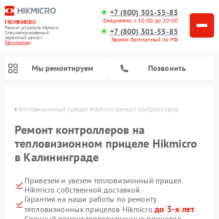
+7 (800) 301-55-83
Ежедневно, с 10:00 до 20:00
FIX-HIKMICRO
Ремонт устройств Hikmicro
+7 (800) 301-55-83
Специализированный
cервисный центр г.
Звонок бесплатный по РФ
Калининград
Мы ремонтируем
Позвонить
граде
Тепловизионный прицел Hikmicro ремонт контроллеров
Ремонт тепловизионных монокуляров Hikmicro
Ремонт контроллеров на
тепловизионном прицеле Hikmicro
в Калининграде
Привезем и увезем тепловизионный прицел
Hikmicro собственной доставкой
Гарантия на наши работы по ремонту
до 3-х лет
тепловизионных прицелов Hikmicro
Срочный ремонт тепловизионных прицелов