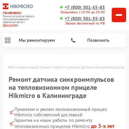
+7 (800) 301-55-83
Ежедневно, с 10:00 до 20:00
FIX-HIKMICRO
Ремонт устройств Hikmicro
+7 (800) 301-55-83
Специализированный
cервисный центр г.
Звонок бесплатный по РФ
Калининград
Мы ремонтируем
Позвонить
граде
Тепловизионный прицел Hikmicro ремонт датчика синхроимпульсов
Ремонт тепловизионных монокуляров Hikmicro
Ремонт датчика синхроимпульсов
на тепловизионном прицеле
Hikmicro в Калининграде
Привезем и увезем тепловизионный прицел
Hikmicro собственной доставкой
Гарантия на наши работы по ремонту
до 3-х лет
тепловизионных прицелов Hikmicro