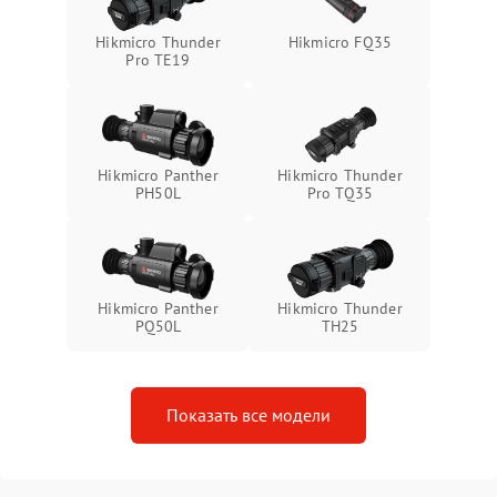
Неисправность системы
1500 ₽
Подробнее →
Hikmicro Thunder
Hikmicro FQ35
защиты от перегрева
Pro TE19
Поломка системы защиты
1500 ₽
Подробнее →
от перенапряжения
Hikmicro Panther
Hikmicro Thunder
Поломка системы защиты
1500 ₽
Подробнее →
PH50L
Pro TQ35
от замыкания
Hikmicro Panther
Hikmicro Thunder
PQ50L
TH25
Показать все модели