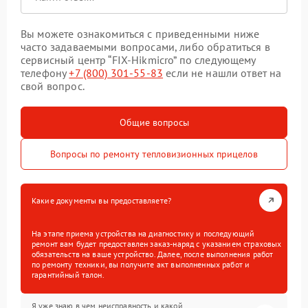
Вы можете ознакомиться с приведенными ниже
часто задаваемыми вопросами, либо обратиться в
сервисный центр “FIX-Hikmicro” по следующему
телефону
+7 (800) 301-55-83
если не нашли ответ на
свой вопрос.
Общие вопросы
Вопросы по ремонту тепловизионных прицелов
Какие документы вы предоставляете?
На этапе приема устройства на диагностику и последующий
ремонт вам будет предоставлен заказ-наряд с указанием страховых
обязательств на ваше устройство. Далее, после выполнения работ
по ремонту техники, вы получите акт выполненных работ и
гарантийный талон.
Я уже знаю в чем неисправность и какой