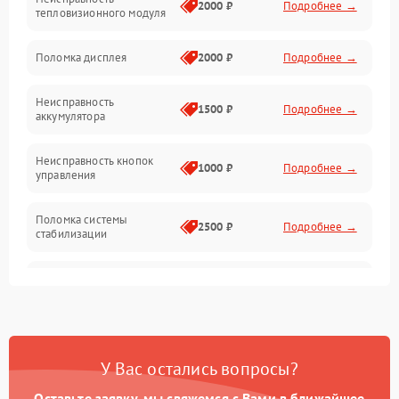
Матрица
2000 ₽
Подробнее →
тепловизионного модуля
Юстировка
Поломка дисплея
2000 ₽
Подробнее →
Механические повреждения
Неисправность
1500 ₽
Подробнее →
аккумулятора
Оптика
Неисправность кнопок
1000 ₽
Подробнее →
управления
Поломка системы
2500 ₽
Подробнее →
стабилизации
Повреждение системы
2500 ₽
Подробнее →
записи
Неисправность системы
1500 ₽
Подробнее →
Wi-Fi
У Вас остались вопросы?
Поломка системы GPS
2000 ₽
Подробнее →
Оставьте заявку, мы свяжемся с Вами в ближайшее