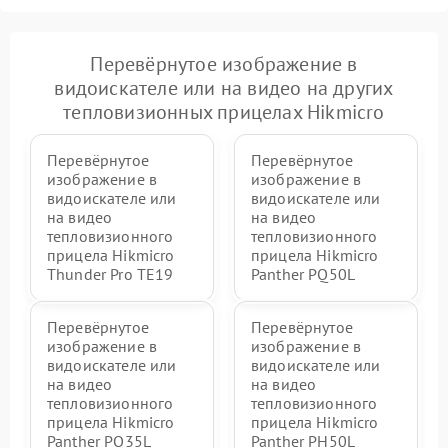
Перевёрнутое изображение в
видоискателе или на видео на других
тепловизионных прицелах Hikmicro
Перевёрнутое
Перевёрнутое
изображение в
изображение в
видоискателе или
видоискателе или
на видео
на видео
тепловизионного
тепловизионного
прицела Hikmicro
прицела Hikmicro
Thunder Pro TE19
Panther PQ50L
Перевёрнутое
Перевёрнутое
изображение в
изображение в
видоискателе или
видоискателе или
на видео
на видео
тепловизионного
тепловизионного
прицела Hikmicro
прицела Hikmicro
Panther PQ35L
Panther PH50L