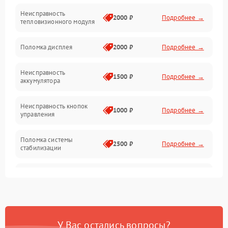
Неисправность
Матрица
2000 ₽
Подробнее →
тепловизионного модуля
Юстировка
Поломка дисплея
2000 ₽
Подробнее →
Механические повреждения
Неисправность
1500 ₽
Подробнее →
аккумулятора
Оптика
Неисправность кнопок
1000 ₽
Подробнее →
управления
Поломка системы
2500 ₽
Подробнее →
стабилизации
Повреждение системы
2500 ₽
Подробнее →
записи
Неисправность системы
1500 ₽
Подробнее →
Wi-Fi
У Вас остались вопросы?