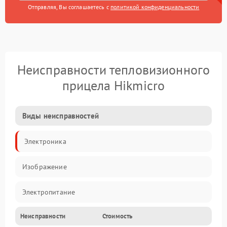
Отправляя, Вы соглашаетесь с
политикой конфиденциальности
Неисправности тепловизионного
прицела Hikmicro
Виды неисправностей
Электроника
Изображение
Электропитание
Неисправности
Стоимость
Измерения