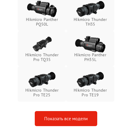
защиты от замыкания
Неисправность системы
1500 ₽
Подробнее →
Hikmicro Panther
Hikmicro Thunder
защиты от перегрева
PQ50L
TH35
Поломка системы защиты
1500 ₽
Подробнее →
от перенапряжения
Hikmicro Thunder
Hikmicro Panther
Поломка системы защиты
1500 ₽
Подробнее →
Pro TQ35
PH35L
от замыкания
Hikmicro Thunder
Hikmicro Thunder
Pro TE25
Pro TE19
Показать все модели