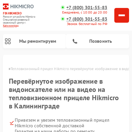
+7 (800) 301-55-83
Ежедневно, с 10:00 до 20:00
FIX-HIKMICRO
Ремонт устройств Hikmicro
+7 (800) 301-55-83
Специализированный
cервисный центр г.
Звонок бесплатный по РФ
Калининград
Мы ремонтируем
Позвонить
граде
Тепловизионный прицел Hikmicro перевёрнутое изображение в видоис
Ремонт тепловизионных монокуляров Hikmicro
Перевёрнутое изображение в
видоискателе или на видео на
тепловизионном прицеле Hikmicro
в Калининграде
Привезем и увезем тепловизионный прицел
Hikmicro собственной доставкой
Гарантия на наши работы по ремонту