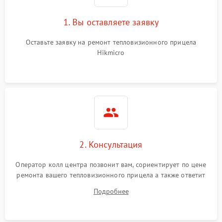
1. Вы оставляете заявку
Неисправность системы
автоматического
1500 ₽
Подробнее →
отключения
Оставьте заявку на ремонт тепловизионного прицела
Hikmicro
Поломка системы защиты
1500 ₽
Подробнее →
от короткого замыкания
Повреждение системы
1500 ₽
Подробнее →
защиты от перегрева
Неисправность системы
защиты от
1500 ₽
Подробнее →
2. Консультация
перенапряжения
Оператор колл центра позвонит вам, сориентирует по цене
Неисправность системы
1500 ₽
Подробнее →
ремонта вашего тепловизионного прицела а также ответит
защиты от замыкания
на все ваши вопросы.
Подробнее
Неисправность системы
1500 ₽
Подробнее →
защиты от перегрева