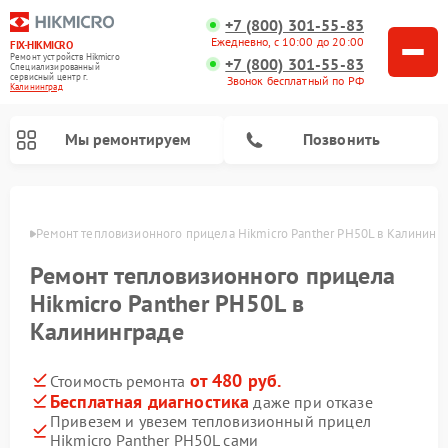
+7 (800) 301-55-83
Ежедневно, с 10:00 до 20:00
FIX-HIKMICRO
Ремонт устройств Hikmicro
+7 (800) 301-55-83
Специализированный
cервисный центр г.
Звонок бесплатный по РФ
Калининград
Мы ремонтируем
Позвонить
граде
Ремонт тепловизионного прицела Hikmicro Panther PH50L в Калининг
Ремонт тепловизионных монокуляров Hikmicro
Ремонт тепловизионного прицела
Hikmicro Panther PH50L в
Калининграде
от 480 руб.
Стоимость ремонта
Бесплатная диагностика
даже при отказе
Привезем и увезем тепловизионный прицел
Hikmicro Panther PH50L сами