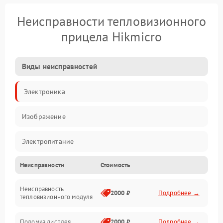
Неисправности тепловизионного
прицела Hikmicro
Виды неисправностей
Электроника
Изображение
Электропитание
Неисправности
Стоимость
Измерения
Неисправность
Матрица
2000 ₽
Подробнее →
тепловизионного модуля
Юстировка
Поломка дисплея
2000 ₽
Подробнее →