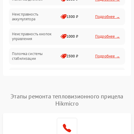
Механические повреждения
Неисправность
1500 ₽
Подробнее →
аккумулятора
Оптика
Неисправность кнопок
1000 ₽
Подробнее →
управления
Поломка системы
2500 ₽
Подробнее →
стабилизации
Повреждение системы
2500 ₽
Подробнее →
записи
Неисправность системы
Этапы ремонта тепловизионного прицела
1500 ₽
Подробнее →
Wi-Fi
Hikmicro
Поломка системы GPS
2000 ₽
Подробнее →
Повреждение системы
1500 ₽
Подробнее →
защиты от перегрузок