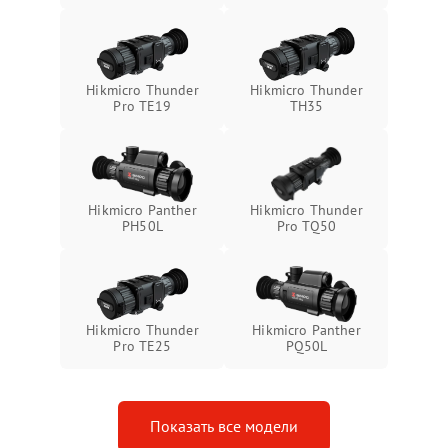
Неисправность системы
1500 ₽
Подробнее →
защиты от замыкания
Неисправность системы
1500 ₽
Подробнее →
Hikmicro Thunder
Hikmicro Thunder
защиты от перегрева
Pro TE19
TH35
Поломка системы защиты
1500 ₽
Подробнее →
от перенапряжения
Hikmicro Panther
Hikmicro Thunder
Поломка системы защиты
1500 ₽
Подробнее →
PH50L
Pro TQ50
от замыкания
Hikmicro Thunder
Hikmicro Panther
Pro TE25
PQ50L
Показать все модели