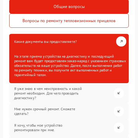
Общие вопросы
Вопросы по ремонту тепловизионных прицелов
Какие документы вы предоставляете?
На этапе приема устройства на диагностику и последующий
ремонт вам будет предоставлен заказ-наряд с указанием страховых
обязательств на ваше устройство. Далее, после выполнения работ
по ремонту техники, вы получите акт выполненных работ и
гарантийный талон.
Я уже знаю в чем неисправность и какой
ремонт необходим. Для чего проводить
диагностику?
Мне нужен срочный ремонт. Сможете
сделать?
Я хочу, чтобы мое устройство
ремонтировали при мне.