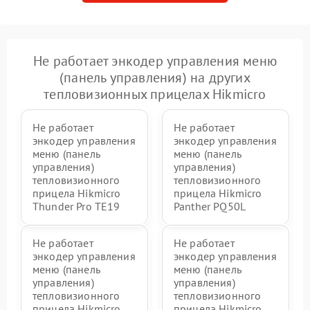
Не работает энкодер управления меню
(панель управления) на других
тепловизионных прицелах Hikmicro
Не работает
Не работает
энкодер управления
энкодер управления
меню (панель
меню (панель
управления)
управления)
тепловизионного
тепловизионного
прицела Hikmicro
прицела Hikmicro
Thunder Pro TE19
Panther PQ50L
Не работает
Не работает
энкодер управления
энкодер управления
меню (панель
меню (панель
управления)
управления)
тепловизионного
тепловизионного
прицела Hikmicro
прицела Hikmicro