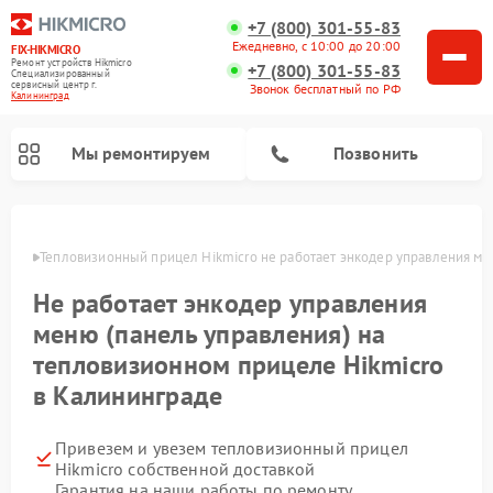
+7 (800) 301-55-83
Ежедневно, с 10:00 до 20:00
FIX-HIKMICRO
Ремонт устройств Hikmicro
+7 (800) 301-55-83
Специализированный
cервисный центр г.
Звонок бесплатный по РФ
Калининград
Мы ремонтируем
Позвонить
граде
Тепловизионный прицел Hikmicro не работает энкодер управления ме
Ремонт тепловизионных монокуляров Hikmicro
Не работает энкодер управления
меню (панель управления) на
тепловизионном прицеле Hikmicro
в Калининграде
Привезем и увезем тепловизионный прицел
Hikmicro собственной доставкой
Гарантия на наши работы по ремонту