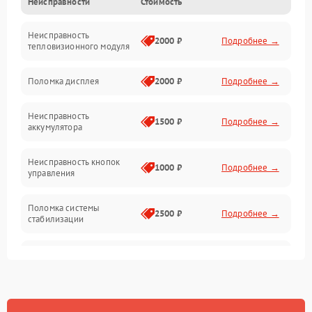
Неисправности
Стоимость
Измерения
Неисправность
Матрица
2000 ₽
Подробнее →
тепловизионного модуля
Юстировка
Поломка дисплея
2000 ₽
Подробнее →
Механические повреждения
Неисправность
1500 ₽
Подробнее →
аккумулятора
Оптика
Неисправность кнопок
1000 ₽
Подробнее →
управления
Поломка системы
2500 ₽
Подробнее →
стабилизации
Повреждение системы
2500 ₽
Подробнее →
записи
Неисправность системы
1500 ₽
Подробнее →
Wi-Fi