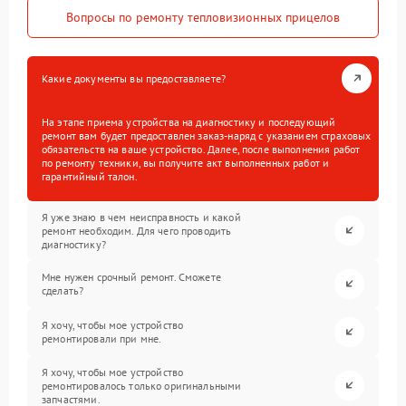
Вопросы по ремонту тепловизионных прицелов
Какие документы вы предоставляете?
На этапе приема устройства на диагностику и последующий
ремонт вам будет предоставлен заказ-наряд с указанием страховых
обязательств на ваше устройство. Далее, после выполнения работ
по ремонту техники, вы получите акт выполненных работ и
гарантийный талон.
Я уже знаю в чем неисправность и какой
ремонт необходим. Для чего проводить
диагностику?
Мне нужен срочный ремонт. Сможете
сделать?
Я хочу, чтобы мое устройство
ремонтировали при мне.
Я хочу, чтобы мое устройство
ремонтировалось только оригинальными
запчастями.