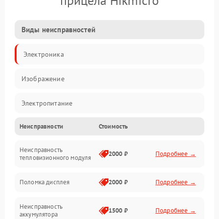
прицела Hikmicro
Виды неисправностей
Электроника
Изображение
Электропитание
Неисправности
Стоимость
Измерения
Неисправность
Матрица
2000 ₽
Подробнее →
тепловизионного модуля
Юстировка
Поломка дисплея
2000 ₽
Подробнее →
Механические повреждения
Неисправность
1500 ₽
Подробнее →
аккумулятора