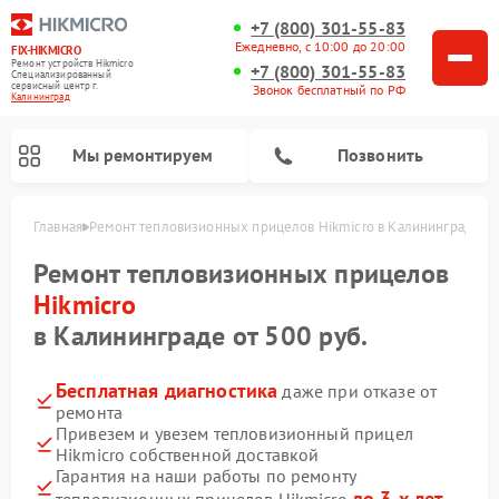
+7 (800) 301-55-83
Ежедневно, с 10:00 до 20:00
FIX-HIKMICRO
Ремонт устройств Hikmicro
+7 (800) 301-55-83
Специализированный
cервисный центр г.
Звонок бесплатный по РФ
Калининград
Мы ремонтируем
Позвонить
Главная
Ремонт тепловизионных прицелов Hikmicro в Калининграде
Ремонт тепловизионных монокуляров Hikmicro
Ремонт тепловизионных прицелов
Hikmicro
в Калининграде от 500 руб.
Бесплатная диагностика
даже при отказе от
ремонта
Привезем и увезем тепловизионный прицел
Hikmicro собственной доставкой
Гарантия на наши работы по ремонту
до 3-х лет
тепловизионных прицелов Hikmicro