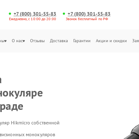
+7 (800) 301-55-83
+7 (800) 301-55-83
Ежедневно, с 10:00 до 20:00
Звонок бесплатный по РФ
ны
О нас
Отзывы
Доставка
Гарантии
Акции и скидки
Зая
а
нокуляре
граде
ляр Hikmicro собственной
ловизионных монокуляров