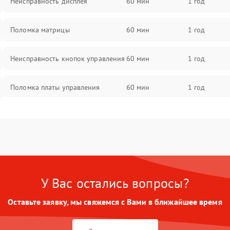
Неисправность дисплея
60 мин
1 год
Поломка матрицы
60 мин
1 год
Неисправность кнопок управления
60 мин
1 год
Поломка платы управления
60 мин
1 год
Повреждение аккумулятора
60 мин
1 год
Неисправность зарядного
60 мин
1 год
устройства
У Вас остались вопросы?
Поломка разъема для зарядки
60 мин
1 год
Оставьте заявку, мы свяжемся с Вами в ближайшее время
Неисправность термодатчика
60 мин
1 год