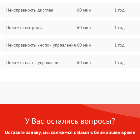
Неисправность дисплея
60 мин
1 год
Поломка матрицы
60 мин
1 год
Неисправность кнопок управления
60 мин
1 год
Поломка платы управления
60 мин
1 год
Повреждение аккумулятора
60 мин
1 год
Неисправность зарядного
60 мин
1 год
устройства
У Вас остались вопросы?
Поломка разъема для зарядки
60 мин
1 год
Оставьте заявку, мы свяжемся с Вами в ближайшее время
Неисправность термодатчика
60 мин
1 год