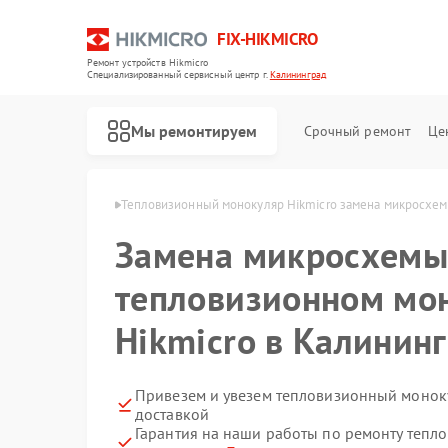
FIX-HIKMICRO
Ремонт устройств Hikmicro
Специализированный cервисный центр г.
Калининград
Мы ремонтируем
Срочный ремонт
Це
cro в Калининграде
Тепловизионный монокуляр Hikmicro замена микросхем
Замена микросхемы 
Ремонт тепловизионных прицелов Hikmicro
Ремонт тепловизоров Hikmicro
тепловизионном мо
Hikmicro в Калинин
Привезем и увезем тепловизионный моноку
доставкой
Гарантия на наши работы по ремонту теп