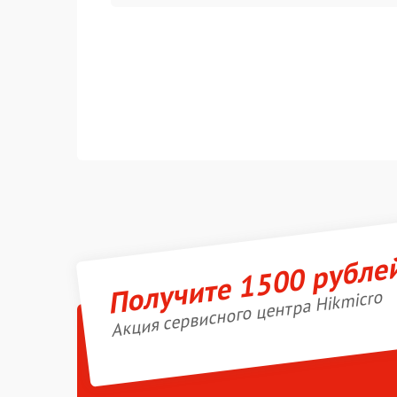
Получите 1500 рубле
Акция сервисного центра Hikmicro