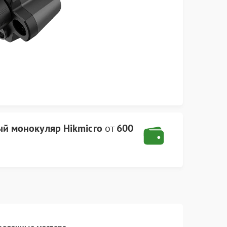
й монокуляр Hikmicro
от
600
рованные мастера