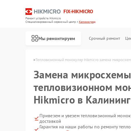
FIX-HIKMICRO
Ремонт устройств Hikmicro
Специализированный cервисный центр г.
Калининград
Мы ремонтируем
Срочный ремонт
Це
cro в Калининграде
Тепловизионный монокуляр Hikmicro замена микросхем
Замена микросхемы
Ремонт тепловизионных прицелов Hikmicro
Ремонт тепловизоров Hikmicro
тепловизионном мо
Hikmicro в Калинин
Привезем и увезем тепловизионный моноку
доставкой
Гарантия на наши работы по ремонту теп