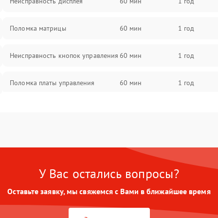
Неисправность дисплея
60 мин
1 год
Поломка матрицы
60 мин
1 год
Неисправность кнопок управления
60 мин
1 год
Поломка платы управления
60 мин
1 год
Повреждение аккумулятора
60 мин
1 год
Неисправность зарядного
60 мин
1 год
устройства
У Вас остались вопросы?
Поломка разъема для зарядки
60 мин
1 год
Оставьте заявку, мы свяжемся с Вами в ближайшее время
Неисправность термодатчика
60 мин
1 год