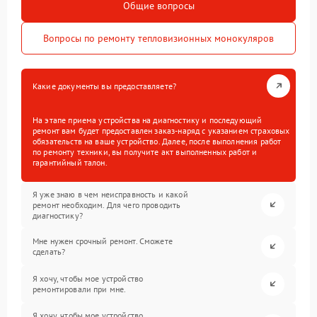
Общие вопросы
Вопросы по ремонту тепловизионных монокуляров
Какие документы вы предоставляете?
На этапе приема устройства на диагностику и последующий
ремонт вам будет предоставлен заказ-наряд с указанием страховых
обязательств на ваше устройство. Далее, после выполнения работ
по ремонту техники, вы получите акт выполненных работ и
гарантийный талон.
Я уже знаю в чем неисправность и какой
ремонт необходим. Для чего проводить
диагностику?
Мне нужен срочный ремонт. Сможете
сделать?
Я хочу, чтобы мое устройство
ремонтировали при мне.
Я хочу, чтобы мое устройство