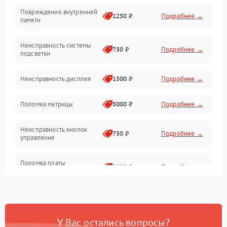
Повреждение внутренней
Матрица
1250 ₽
Подробнее →
памяти
Прочие неисправности
Неисправность системы
750 ₽
Подробнее →
подсветки
Неисправность фокусировки и оптики
Неисправность дисплея
1500 ₽
Подробнее →
Механические повреждения
Поломка матрицы
5000 ₽
Подробнее →
Неисправность питания
Неисправность кнопок
750 ₽
Подробнее →
управления
Оптика
Поломка платы
2000 ₽
Подробнее →
управления
Повреждение
750 ₽
Подробнее →
аккумулятора
У Вас остались вопросы?