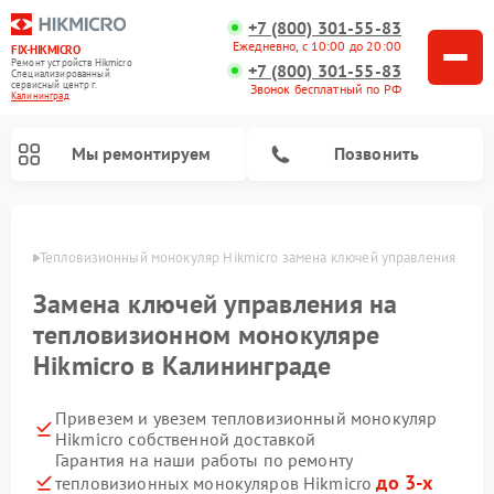
+7 (800) 301-55-83
Ежедневно, с 10:00 до 20:00
FIX-HIKMICRO
Ремонт устройств Hikmicro
+7 (800) 301-55-83
Специализированный
cервисный центр г.
Звонок бесплатный по РФ
Калининград
Мы ремонтируем
Позвонить
граде
Тепловизионный монокуляр Hikmicro замена ключей управления
Ремонт тепловизионных прицелов Hikmicro
Замена ключей управления на
тепловизионном монокуляре
Hikmicro в Калининграде
Привезем и увезем тепловизионный монокуляр
Hikmicro собственной доставкой
Гарантия на наши работы по ремонту
до 3-х
тепловизионных монокуляров Hikmicro