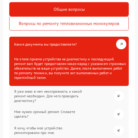
Общие вопросы
Вопросы по ремонту тепловизионных монокуляров
Какие документы вы предоставляете?
На этапе приема устройства на диагностику и последующий
ремонт вам будет предоставлен заказ-наряд с указанием страховых
обязательств на ваше устройство. Далее, после выполнения работ
по ремонту техники, вы получите акт выполненных работ и
гарантийный талон.
Я уже знаю в чем неисправность и какой
ремонт необходим. Для чего проводить
диагностику?
Мне нужен срочный ремонт. Сможете
сделать?
Я хочу, чтобы мое устройство
ремонтировали при мне.