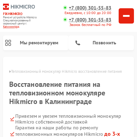
+7 (800) 301-55-83
Ежедневно, с 10:00 до 20:00
FIX-HIKMICRO
Ремонт устройств Hikmicro
+7 (800) 301-55-83
Специализированный
cервисный центр г.
Звонок бесплатный по РФ
Калининград
Мы ремонтируем
Позвонить
граде
Тепловизионный монокуляр Hikmicro восстановление питания
Ремонт тепловизионных прицелов Hikmicro
Восстановление питания на
тепловизионном монокуляре
Hikmicro в Калининграде
Привезем и увезем тепловизионный монокуляр
Hikmicro собственной доставкой
Гарантия на наши работы по ремонту
до 3-х
тепловизионных монокуляров Hikmicro