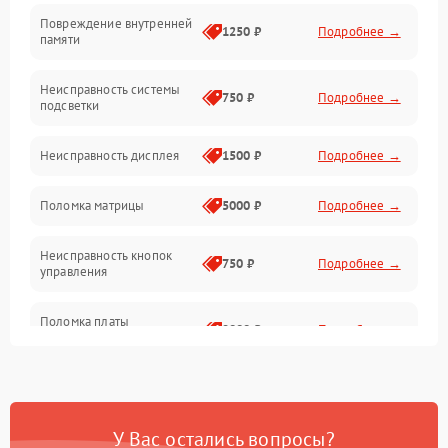
Повреждение внутренней
Матрица
1250 ₽
Подробнее →
памяти
Прочие неисправности
Неисправность системы
750 ₽
Подробнее →
подсветки
Неисправность фокусировки и оптики
Неисправность дисплея
1500 ₽
Подробнее →
Механические повреждения
Поломка матрицы
5000 ₽
Подробнее →
Неисправность питания
Неисправность кнопок
750 ₽
Подробнее →
управления
Оптика
Поломка платы
2000 ₽
Подробнее →
управления
Повреждение
750 ₽
Подробнее →
аккумулятора
У Вас остались вопросы?