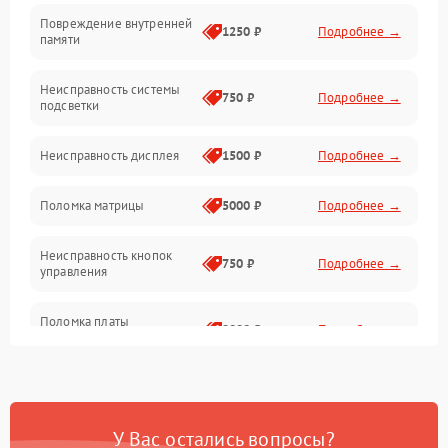
Повреждение внутренней
Матрица
1250 ₽
Подробнее →
памяти
Прочие неисправности
Неисправность системы
750 ₽
Подробнее →
подсветки
Неисправность фокусировки и оптики
Неисправность дисплея
1500 ₽
Подробнее →
Механические повреждения
Поломка матрицы
5000 ₽
Подробнее →
Неисправность питания
Неисправность кнопок
750 ₽
Подробнее →
управления
Оптика
Поломка платы
2000 ₽
Подробнее →
управления
Повреждение
750 ₽
Подробнее →
аккумулятора
У Вас остались вопросы?