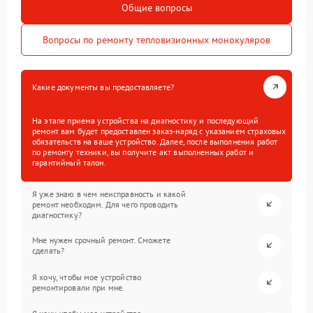
Общие вопросы
Вопросы по ремонту тепловизионных монокуляров
Какие документы вы предоставляете?
На этапе приема устройства на диагностику и последующий
ремонт вам будет предоставлен заказ-наряд с указанием страховых
обязательств на ваше устройство. Далее, после выполнения работ
по ремонту техники, вы получите акт выполненных работ и
гарантийный талон.
Я уже знаю в чем неисправность и какой
ремонт необходим. Для чего проводить
диагностику?
Мне нужен срочный ремонт. Сможете
сделать?
Я хочу, чтобы мое устройство
ремонтировали при мне.