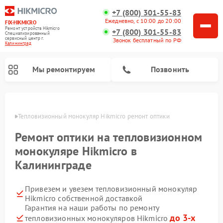
+7 (800) 301-55-83
Ежедневно, с 10:00 до 20:00
FIX-HIKMICRO
Ремонт устройств Hikmicro
+7 (800) 301-55-83
Специализированный
cервисный центр г.
Звонок бесплатный по РФ
Калининград
Мы ремонтируем
Позвонить
граде
Тепловизионный монокуляр Hikmicro ремонт оптики
Ремонт тепловизионных прицелов Hikmicro
Ремонт оптики на тепловизионном
монокуляре Hikmicro в
Калининграде
Привезем и увезем тепловизионный монокуляр
Hikmicro собственной доставкой
Гарантия на наши работы по ремонту
до 3-х
тепловизионных монокуляров Hikmicro