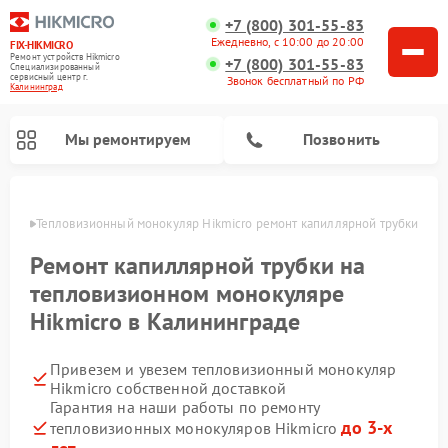
+7 (800) 301-55-83
Ежедневно, с 10:00 до 20:00
FIX-HIKMICRO
Ремонт устройств Hikmicro
+7 (800) 301-55-83
Специализированный
cервисный центр г.
Звонок бесплатный по РФ
Калининград
Мы ремонтируем
Позвонить
граде
Тепловизионный монокуляр Hikmicro ремонт капиллярной трубки
Ремонт тепловизионных прицелов Hikmicro
Ремонт капиллярной трубки на
тепловизионном монокуляре
Hikmicro в Калининграде
Привезем и увезем тепловизионный монокуляр
Hikmicro собственной доставкой
Гарантия на наши работы по ремонту
до 3-х
тепловизионных монокуляров Hikmicro