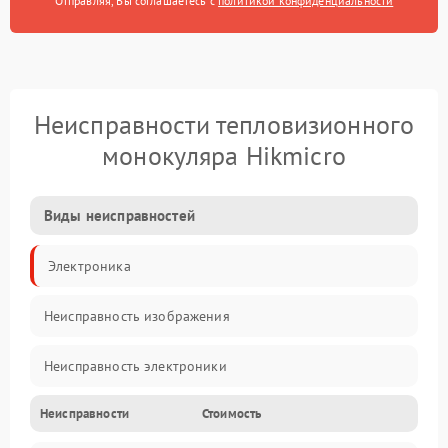
Отправляя, Вы соглашаетесь с
политикой конфиденциальности
Неисправности тепловизионного
монокуляра Hikmicro
Виды неисправностей
Электроника
Неисправность изображения
Неисправность электроники
Неисправности
Стоимость
Электропитание