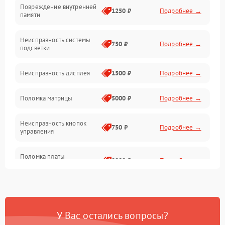
Повреждение внутренней
Матрица
1250 ₽
Подробнее →
памяти
Прочие неисправности
Неисправность системы
750 ₽
Подробнее →
подсветки
Неисправность фокусировки и оптики
Неисправность дисплея
1500 ₽
Подробнее →
Механические повреждения
Поломка матрицы
5000 ₽
Подробнее →
Неисправность питания
Неисправность кнопок
750 ₽
Подробнее →
управления
Оптика
Поломка платы
2000 ₽
Подробнее →
управления
Повреждение
750 ₽
Подробнее →
аккумулятора
У Вас остались вопросы?
Неисправность зарядного