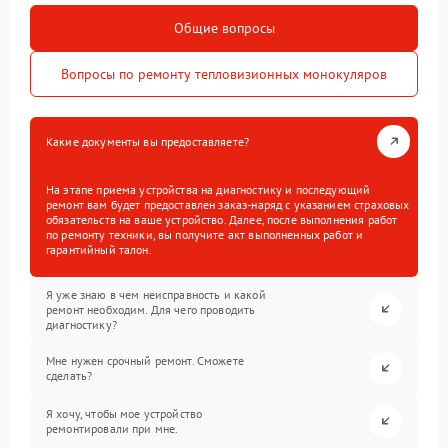
Общие вопросы
Вопросы по ремонту тепловизионных монокуляров
Какие документы вы предоставляете?
На этапе приема устройства на диагностику и последующий
ремонт вам будет предоставлен заказ-наряд с указанием страховых
обязательств на ваше устройство. Далее, после выполнения работ
по ремонту техники, вы получите акт выполненных работ и
гарантийный талон.
Я уже знаю в чем неисправность и какой
ремонт необходим. Для чего проводить
диагностику?
Мне нужен срочный ремонт. Сможете
сделать?
Я хочу, чтобы мое устройство
ремонтировали при мне.