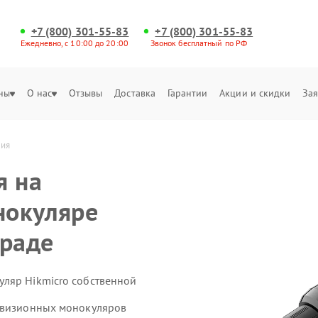
+7 (800) 301-55-83
+7 (800) 301-55-83
Ежедневно, с 10:00 до 20:00
Звонок бесплатный по РФ
ны
О нас
Отзывы
Доставка
Гарантии
Акции и скидки
Зая
ния
я на
нокуляре
граде
ляр Hikmicro собственной
ловизионных монокуляров