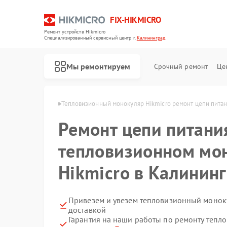
FIX-HIKMICRO
Ремонт устройств Hikmicro
Специализированный cервисный центр г.
Калининград
Мы ремонтируем
Срочный ремонт
Це
cro в Калининграде
Тепловизионный монокуляр Hikmicro ремонт цепи пита
Ремонт цепи питани
Ремонт тепловизионных прицелов Hikmicro
Ремонт тепловизоров Hikmicro
тепловизионном мо
Hikmicro в Калинин
Привезем и увезем тепловизионный моноку
доставкой
Гарантия на наши работы по ремонту теп