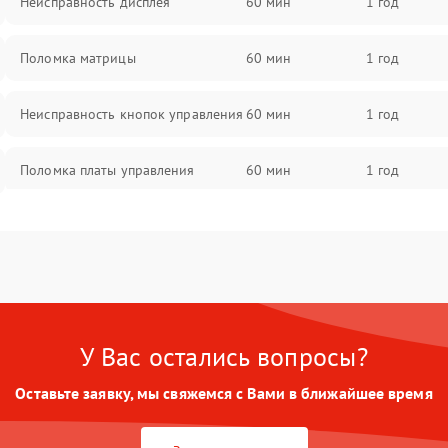
Неисправность дисплея
60 мин
1 год
Поломка матрицы
60 мин
1 год
Неисправность кнопок управления
60 мин
1 год
Поломка платы управления
60 мин
1 год
Повреждение аккумулятора
60 мин
1 год
Неисправность зарядного
60 мин
1 год
устройства
У Вас остались вопросы?
Поломка разъема для зарядки
60 мин
1 год
Оставьте заявку, мы свяжемся с Вами в ближайшее время
Неисправность термодатчика
60 мин
1 год