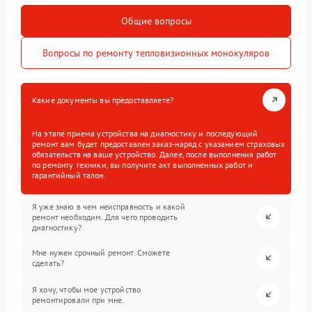
Общие вопросы
Вопросы по ремонту тепловизионных монокуляров
Какие документы вы предоставляете?
На этапе приема устройства на диагностику и последующий
ремонт вам будет предоставлен заказ-наряд с указанием страховых
обязательств на ваше устройство. Далее, после выполнения работ
по ремонту техники, вы получите акт выполненных работ и
гарантийный талон.
Я уже знаю в чем неисправность и какой
ремонт необходим. Для чего проводить
диагностику?
Мне нужен срочный ремонт. Сможете
сделать?
Я хочу, чтобы мое устройство
ремонтировали при мне.