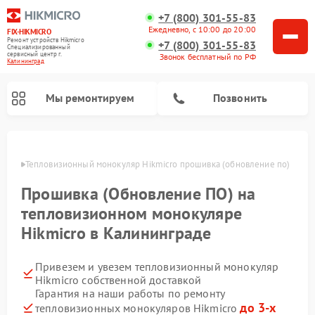
+7 (800) 301-55-83
Ежедневно, с 10:00 до 20:00
FIX-HIKMICRO
Ремонт устройств Hikmicro
+7 (800) 301-55-83
Специализированный
cервисный центр г.
Звонок бесплатный по РФ
Калининград
Мы ремонтируем
Позвонить
граде
Тепловизионный монокуляр Hikmicro прошивка (обновление по)
Ремонт тепловизионных прицелов Hikmicro
Прошивка (Обновление ПО) на
тепловизионном монокуляре
Hikmicro в Калининграде
Привезем и увезем тепловизионный монокуляр
Hikmicro собственной доставкой
Гарантия на наши работы по ремонту
до 3-х
тепловизионных монокуляров Hikmicro