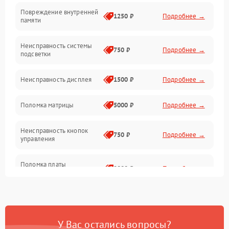
Повреждение внутренней
Матрица
1250 ₽
Подробнее →
памяти
Прочие неисправности
Неисправность системы
750 ₽
Подробнее →
подсветки
Неисправность фокусировки и оптики
Неисправность дисплея
1500 ₽
Подробнее →
Механические повреждения
Поломка матрицы
5000 ₽
Подробнее →
Неисправность питания
Неисправность кнопок
750 ₽
Подробнее →
управления
Оптика
Поломка платы
2000 ₽
Подробнее →
управления
Повреждение
750 ₽
Подробнее →
аккумулятора
У Вас остались вопросы?