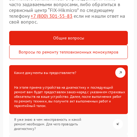
часто задаваемыми вопросами, либо обратиться в
сервисный центр “FIX-Hikmicro” по следующему
телефону
+7 (800) 301-55-83
если не нашли ответ на
свой вопрос.
Общие вопросы
Вопросы по ремонту тепловизионных монокуляров
Какие документы вы предоставляете?
На этапе приема устройства на диагностику и последующий
ремонт вам будет предоставлен заказ-наряд с указанием страховых
обязательств на ваше устройство. Далее, после выполнения работ
по ремонту техники, вы получите акт выполненных работ и
гарантийный талон.
Я уже знаю в чем неисправность и какой
ремонт необходим. Для чего проводить
диагностику?