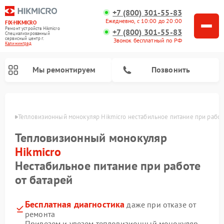
+7 (800) 301-55-83
Ежедневно, с 10:00 до 20:00
FIX-HIKMICRO
Ремонт устройств Hikmicro
+7 (800) 301-55-83
Специализированный
cервисный центр г.
Звонок бесплатный по РФ
Калининград
Мы ремонтируем
Позвонить
граде
Тепловизионный монокуляр Hikmicro нестабильное питание при работ
Ремонт тепловизионных прицелов Hikmicro
Тепловизионный монокуляр
Hikmicro
Нестабильное питание при работе
от батарей
Бесплатная диагностика
даже при отказе от
ремонта
Привезем и увезем тепловизионный монокуляр