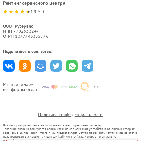
Рейтинг сервисного центра
4.9-5.0
ООО "Русервис"
ИНН 7702633247
ОГРН 1077746335776
Поделиться в соц. сетях:
Мы принимаем
все формы оплаты
Политика конфиденциальности
Вся информация на сайте носит исключительно справочный характер.
Товарные знаки используются исключительно для описания устройств, в отношении которых
сервисные центры kld.hikmicro-fix.ru предоставляют услуги по ремонту. Услуги оказываются в
неавторизованных сервисных центрах kld.hikmicro-fix.ru, которые не связаны с
правообладателями товарных знаков или их официальными представителями.