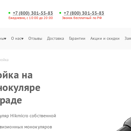
+7 (800) 301-55-83
+7 (800) 301-55-83
Ежедневно, с 10:00 до 20:00
Звонок бесплатный по РФ
ны
О нас
Отзывы
Доставка
Гарантии
Акции и скидки
Зая
ройка
ойка на
нокуляре
граде
ляр Hikmicro собственной
ловизионных монокуляров