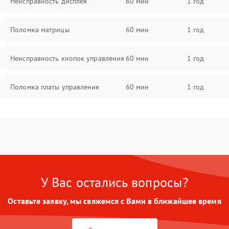
Неисправность дисплея
60 мин
1 год
Поломка матрицы
60 мин
1 год
Неисправность кнопок управления
60 мин
1 год
Поломка платы управления
60 мин
1 год
Повреждение аккумулятора
60 мин
1 год
Неисправность зарядного
60 мин
1 год
устройства
У Вас остались вопросы?
Поломка разъема для зарядки
60 мин
1 год
Оставьте заявку, мы свяжемся с Вами в ближайшее время
Неисправность термодатчика
60 мин
1 год