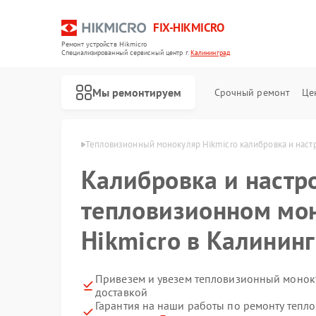
FIX-HIKMICRO
Ремонт устройств Hikmicro
Специализированный cервисный центр г.
Калининград
Мы ремонтируем
Срочный ремонт
Це
cro в Калининграде
Тепловизионный монокуляр Hikmicro калибровка и наст
Калибровка и настр
Ремонт тепловизионных прицелов Hikmicro
Ремонт тепловизоров Hikmicro
тепловизионном мо
Hikmicro в Калинин
Привезем и увезем тепловизионный моноку
доставкой
Гарантия на наши работы по ремонту теп