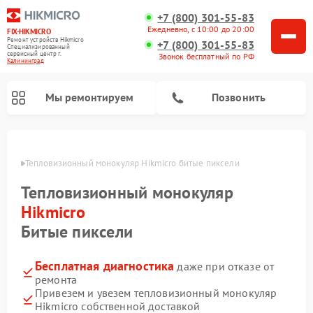
+7 (800) 301-55-83
Ежедневно, с 10:00 до 20:00
FIX-HIKMICRO
Ремонт устройств Hikmicro
+7 (800) 301-55-83
Специализированный
cервисный центр г.
Звонок бесплатный по РФ
Калининград
Мы ремонтируем
Позвонить
граде
Тепловизионный монокуляр Hikmicro битые пиксели
Ремонт тепловизионных прицелов Hikmicro
Тепловизионный монокуляр
Hikmicro
Битые пиксели
Бесплатная диагностика
даже при отказе от
ремонта
Привезем и увезем тепловизионный монокуляр
Hikmicro собственной доставкой