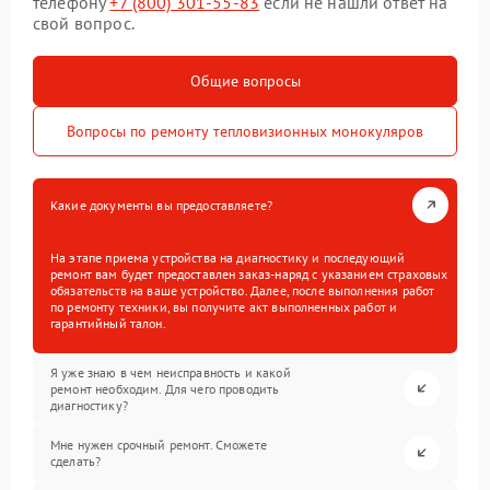
телефону
+7 (800) 301-55-83
если не нашли ответ на
свой вопрос.
Общие вопросы
Вопросы по ремонту тепловизионных монокуляров
Какие документы вы предоставляете?
На этапе приема устройства на диагностику и последующий
ремонт вам будет предоставлен заказ-наряд с указанием страховых
обязательств на ваше устройство. Далее, после выполнения работ
по ремонту техники, вы получите акт выполненных работ и
гарантийный талон.
Я уже знаю в чем неисправность и какой
ремонт необходим. Для чего проводить
диагностику?
Мне нужен срочный ремонт. Сможете
сделать?