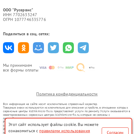
ООО "Русервис"
ИНН 7702633247
ОГРН 1077746335776
Поделиться в соц. сетях:
Мы принимаем
все формы оплаты
Политика конфиденциальности
Вся информация на сайте носит исключительно справочный характер.
Товарные знаки используются исключительно для описания устройств, в отношении которых
сервисные центры kld.hikmicro-fix.ru предоставляют услуги по ремонту. Услуги оказываются в
неавторизованных сервисных центрах kld.hikmicro-fix.ru, которые не связаны с
правообладателями товарных знаков или их официальными представителями.
Ремонт осуществляется для устройств, уже введенных в гражданский оборот в соответствии
Этот сайт использует файлы cookie. Вы можете
со статьей 1487 ГК РФ.
Использование товарных знаков не преследует цели индивидуализации услуг или введения
ознакомиться с
правилами использования
Согласен
потребителей в заблуждение, а служит для информирования о предоставляемых услугах по