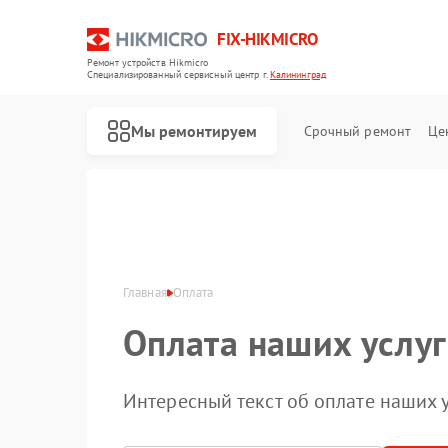
FIX-HIKMICRO
Ремонт устройств Hikmicro
Специализированный cервисный центр г.
Калининград
Мы ремонтируем
Срочный ремонт
Це
Ремонт тепловизионных прицелов Hikmicro
Ремонт тепловизоров Hikmicro
Ремонт тепловизионных монокуляров Hikmicro
Главная
Оплата
Оплата наших услуг
Интересный текст об оплате наших у