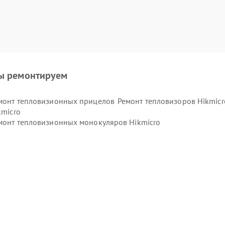
ы ремонтируем
монт тепловизионных прицелов
Ремонт тепловизоров Hikmicr
kmicro
монт тепловизионных монокуляров Hikmicro