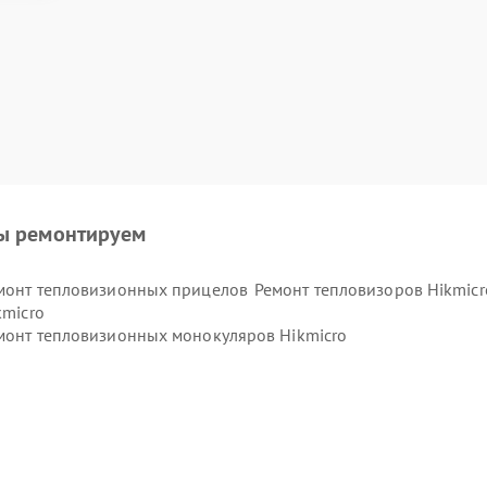
ы ремонтируем
монт тепловизионных прицелов
Ремонт тепловизоров Hikmicr
kmicro
монт тепловизионных монокуляров Hikmicro