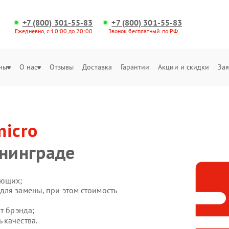
+7 (800) 301-55-83
+7 (800) 301-55-83
Ежедневно, с 10:00 до 20:00
Звонок бесплатный по РФ
ны
О нас
Отзывы
Доставка
Гарантии
Акции и скидки
Зая
micro
ининграде
ующих;
для замены, при этом стоимость
т брэнда;
 качества.