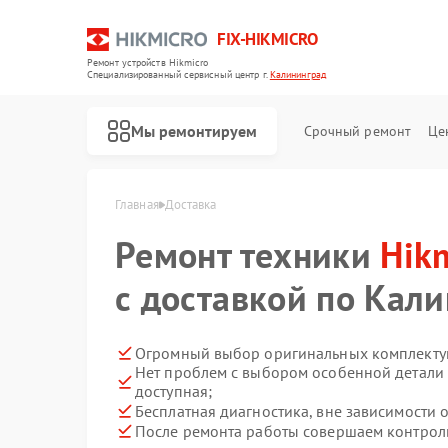
FIX-HIKMICRO
Ремонт устройств Hikmicro
Специализированный cервисный центр г.
Калининград
Мы ремонтируем
Срочный ремонт
Це
Главная
Доставка
Ремонт техники
Hik
Ремонт тепловизионных прицелов Hikmicro
Ремонт тепловизоров Hikmicro
Ремонт тепловизионных монокуляров Hikmicro
с доставкой по Кал
Огромный выбор оригинальных комплект
Нет проблем с выбором особенной детали 
доступная;
Бесплатная диагностика, вне зависимости о
После ремонта работы совершаем контроль