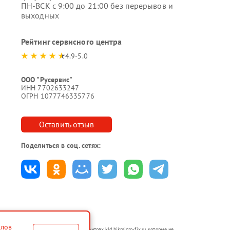
ПН-ВСК с 9:00 до 21:00 без перерывов и
выходных
Рейтинг сервисного центра
4.9-5.0
ООО "Русервис"
ИНН 7702633247
ОГРН 1077746335776
Оставить отзыв
Поделиться в соц. сетях:
йлов
тся в неавторизованных сервисных центрах kld.hikmicro-fix.ru, которые не