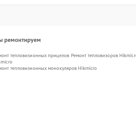
ы ремонтируем
монт тепловизионных прицелов
Ремонт тепловизоров Hikmicr
kmicro
монт тепловизионных монокуляров Hikmicro