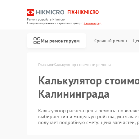
FIX-HIKMICRO
Ремонт устройств Hikmicro
Специализированный cервисный центр г.
Калининград
Мы ремонтируем
Срочный ремонт
Це
Главная
Калькулятор стоимости ремонта
Калькулятор стоимо
Ремонт тепловизионных прицелов Hikmicro
Ремонт тепловизоров Hikmicro
Ремонт тепловизионных монокуляров Hikmicro
Калининграда
Калькулятор расчета цены ремонта позволяет
выбирает тип и модель устройства, указывае
получает подробную смету: цена запчастей, 