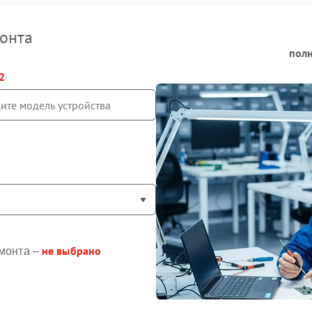
онта
полн
2
не выбрано
монта –