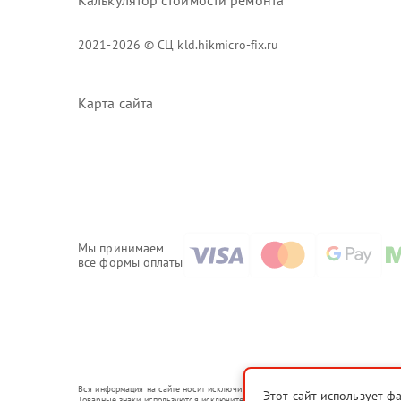
Калькулятор стоимости ремонта
2021-2026 © СЦ kld.hikmicro-fix.ru
Карта сайта
Мы принимаем
все формы оплаты
Вся информация на сайте носит исключительно справочный характер.
Этот сайт использует ф
Товарные знаки используются исключительно для описания устройств, в отношени