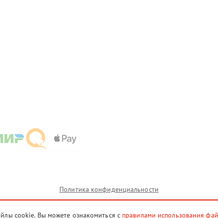
Политика конфиденциальности
айлы cookie. Вы можете ознакомиться с
правилами использования фа
и которых сервисные центры kld.hikmicro-fix.ru предоставляют услуги по ремонту. Услуги оказываю