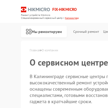
FIX-HIKMICRO
Ремонт устройств Hikmicro
Специализированный cервисный центр г.
Калининград
Мы ремонтируем
Срочный ремонт
Це
Главная
О компании
О сервисном центре
Ремонт тепловизионных прицелов Hikmicro
Ремонт тепловизоров Hikmicro
Ремонт тепловизионных монокуляров Hikmicro
В Калининграде сервисные центры 
высококачественный ремонт устройс
оснащены современным оборудова
специалистами, готовыми восстанов
гаджета в кратчайшие сроки.