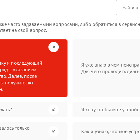
е часто задаваемыми вопросами, либо обратиться в сервисны
твет на свой вопрос.
тику и последующий
Я уже знаю в чем неиспра
ряд с указанием
Для чего проводить диагн
во. Далее, после
ы получите акт
н.
лать?
Я хочу, чтобы мое устрой
валось только
Как я узнаю, что мое устр