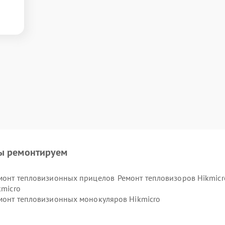
ы ремонтируем
монт тепловизионных прицелов
Ремонт тепловизоров Hikmicr
kmicro
монт тепловизионных монокуляров Hikmicro