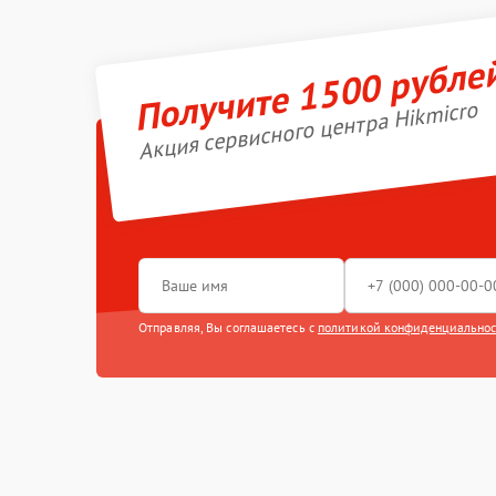
Получите 1500 рубле
Акция сервисного центра Hikmicro
Отправляя, Вы соглашаетесь с
политикой конфиденциально